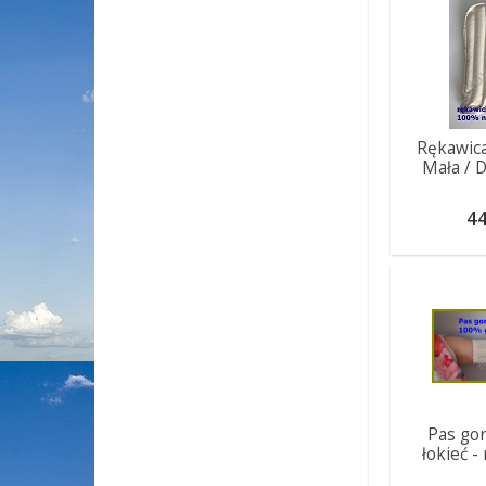
Rękawic
Mała / 
44
Pas go
łokieć -