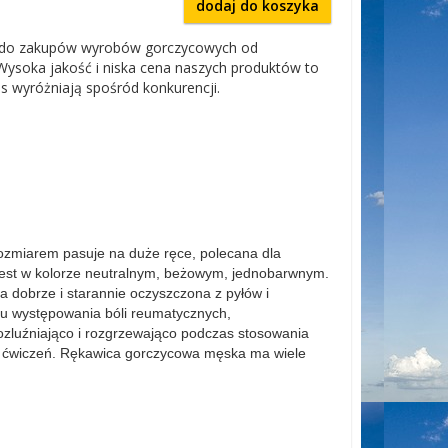
dodaj do koszyka
do zakupów wyrobów gorczycowych od
Wysoka jakość i niska cena naszych produktów to
as wyróżniają spośród konkurencji.
ozmiarem pasuje na duże ręce, polecana dla
est w kolorze neutralnym, beżowym, jednobarwnym.
a dobrze i starannie oczyszczona z pyłów i
u występowania bóli reumatycznych,
rozluźniająco i rozgrzewająco podczas stosowania
i ćwiczeń.
Rękawica gorczycowa męska
ma wiele