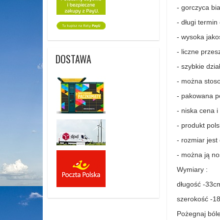
- gorczyca bi
- długi termin
- wysoka jako
-
liczne przes
DOSTAWA
- szybkie dzi
- można stoso
- pakowana po
- niska cena i
- produkt pols
- rozmiar jes
- można ją no
Wymiary :
długość -33c
szerokość -1
Pożegnaj bóle