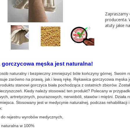
Zapraszamy 
producenta. 
atuty jakie n
 gorczycowa męska jest naturalna!
ób naturalny i bezpieczny zmniejszyć bóle kończyny górnej. Swoim r
uje zarówno na prawą, jak i lewą rękę.
Rękawica gorczycowa męska
j
roduktu stanowi gorczyca biała pochodząca z ostatnich zbiorów. Został
ieczyszczeń. Kiedy należy stosować ten produkt?
Polecany w przypadk
ych, artretycznych, pourazowych, nerwobóli, stawów i mięśni. Działa 
 miejsca. Stosowany jest w medycynie naturalnej, podczas rehabilitacji 
k:
a do rejestru wyrobów medycznych,
i naturalna w 100%