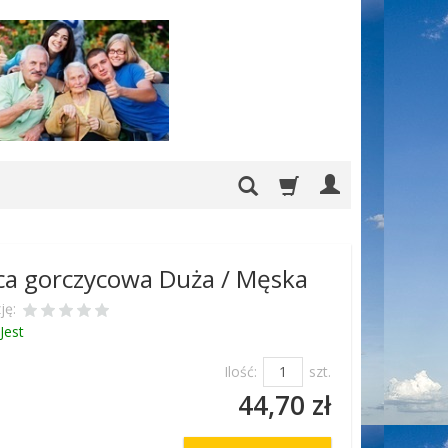
ca gorczycowa Duża / Męska
ję:
Jest
Ilość:
szt.
44,70 zł