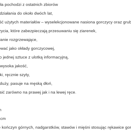
ała pochodzi z ostatnich zbiorów
 działania do około dwóch lat,
ść użytych materiałów – wyselekcjonowane nasiona gorczycy oraz grub
zycia, które zabezpieczają przesuwaniu się ziarenek,
ałanie rozgrzewające,
wać jako okłady gorczycowej,
 jednej sztuce z ulotką informacyjną,
 wysoka jakość,
ki, ręcznie szyty,
t duży, pasuje na męską dłoń,
sić zarówno na prawej jak i na lewej ręce.
m
8cm
 kończyn górnych, nadgarstków, stawów i mięśni stosując rękawice go