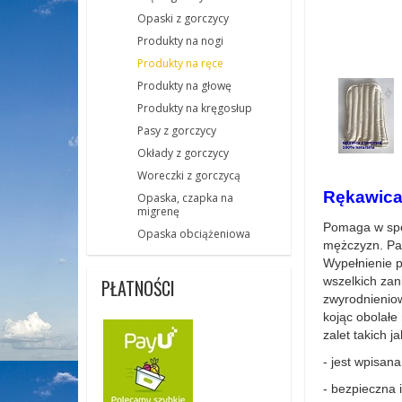
Opaski z gorczycy
Produkty na nogi
Produkty na ręce
Produkty na głowę
Produkty na kręgosłup
Pasy z gorczycy
Okłady z gorczycy
Woreczki z gorczycą
Rękawica
Opaska, czapka na
migrenę
Pomaga w spos
Opaska obciążeniowa
mężczyzn. Pas
Wypełnienie p
wszelkich zan
PŁATNOŚCI
zwyrodnieniow
kojąc obolałe
zalet takich ja
- jest wpisan
- bezpieczna 