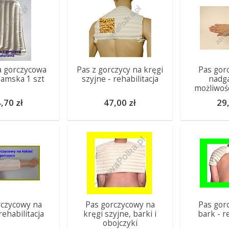
a gorczycowa
Pas z gorczycy na kręgi
Pas gor
Damska 1 szt
szyjne - rehabilitacja
nadga
możliwośc
,70 zł
47,00 zł
29,
rczycowy na
Pas gorczycowy na
Pas gor
 rehabilitacja
kręgi szyjne, barki i
bark - r
obojczyki