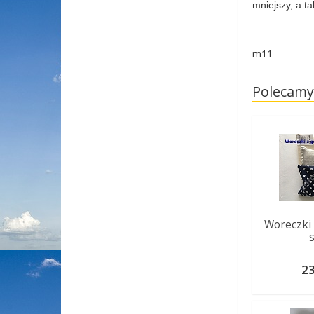
mniejszy, a t
m11
Polecamy
Woreczki 
23