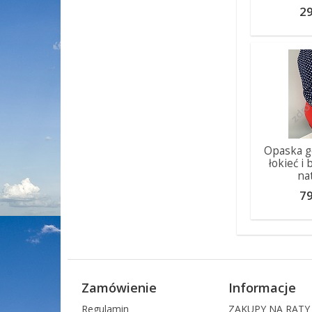
29
Opaska g
łokieć i
na
79
Zamówienie
Informacje
Regulamin
ZAKUPY NA RATY