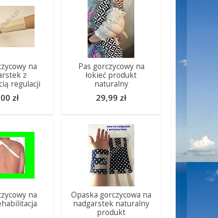
czycowy na
Pas gorczycowy na
rstek z
łokieć produkt
ią regulacji
naturalny
00 zł
29,99 zł
czycowy na
Opaska gorczycowa na
ehabilitacja
nadgarstek naturalny
produkt