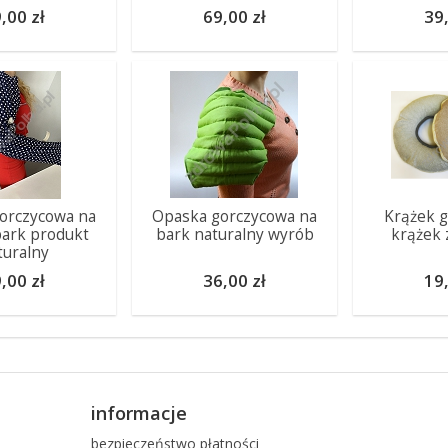
,00 zł
69,00 zł
39,
orczycowa na
Opaska gorczycowa na
Krążek g
 bark produkt
bark naturalny wyrób
krążek 
turalny
,00 zł
36,00 zł
19,
informacje
bezpieczeństwo płatności