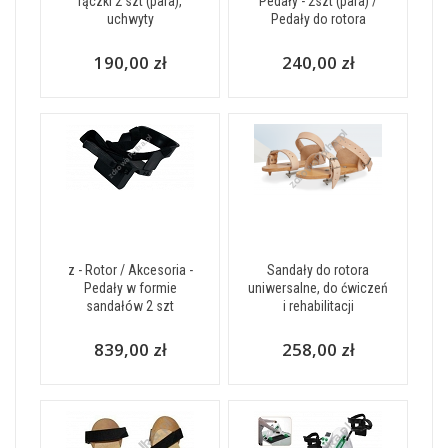
rączki 2 szt (para),
Pedały - 2szt (para) /
uchwyty
Pedały do rotora
190,00 zł
240,00 zł
z - Rotor / Akcesoria -
Sandały do rotora
Pedały w formie
uniwersalne, do ćwiczeń
sandałów 2 szt
i rehabilitacji
839,00 zł
258,00 zł