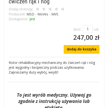
ćwiczeń rąk i nóg
Dodaj recenzję:
Producent:
MSD - MoVes - MVS
Dostępność:
Jest
Ilość:
szt.
247,00 zł
dodaj do koszyka
Rotor rehabilitacyjny mechaniczny do ćwiczeń rąk i nóg
jest wygodny i bezpieczny podczas użytkowania.
Zapraszamy duży wybój, wejdź!
To jest wyrób medyczny. Używaj go
zgodnie z instrukcją używania lub
etykietą.