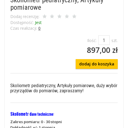
pomiarowe
Dodaj recenzję:
Dostępność:
Jest
Czas realizacji:
0
Ilość:
szt.
897,00 zł
dodaj do koszyka
Skoliometr pediatryczny, Artykuły pomiarowe, duży wybór
przyrządów do pomiarów, zapraszamy!
Skoliometr d
ane techniczne:
Zakres pomiaru: 0 - 30 stopni
Dokładność: +/- 1 stopnia