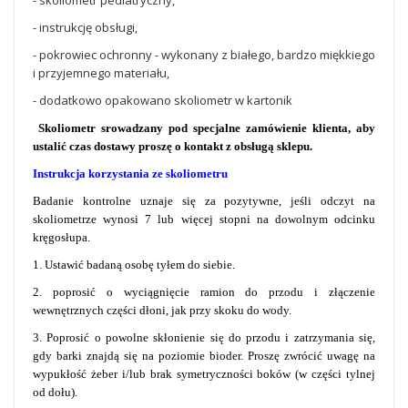
- skoliometr pediatryczny,
- instrukcję obsługi,
- pokrowiec ochronny - wykonany z białego, bardzo miękkiego
i przyjemnego materiału,
- dodatkowo opakowano skoliometr w kartonik
Skoliometr srowadzany pod specjalne zamówienie klienta, aby
ustalić czas dostawy proszę o kontakt z obsługą sklepu.
Instrukcja korzystania ze skoliometru
Badanie kontrolne uznaje się za pozytywne, jeśli odczyt na
skoliometrze wynosi 7 lub więcej stopni na dowolnym odcinku
kręgosłupa.
1. Ustawić badaną osobę tyłem do siebie.
2. poprosić o wyciągnięcie ramion do przodu i złączenie
wewnętrznych części dłoni, jak przy skoku do wody.
3. Poprosić o powolne skłonienie się do przodu i zatrzymania się,
gdy barki znajdą się na poziomie bioder. Proszę zwrócić uwagę na
wypukłość żeber i/lub brak symetryczności boków (w części tylnej
od dołu).