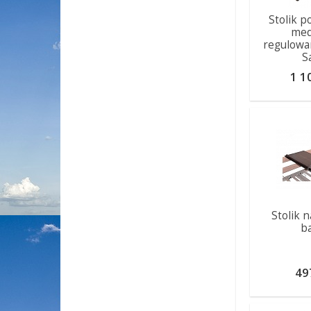
Stolik p
med
regulowa
S
1 1
Stolik 
ba
49