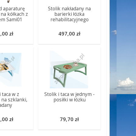
od aparaturę
Stolik nakładany na
na kółkach z
barierki łóżka
em Sami01
rehabilitacyjnego
,00 zł
497,00 zł
i taca w z
Stolik i taca w jednym -
na szklanki,
posiłki w łóżku
adany
,00 zł
79,70 zł