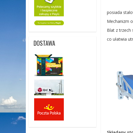
posiada stal
Mechanizm op
Blat z trzec
co ułatwia ut
DOSTAWA
Składany st