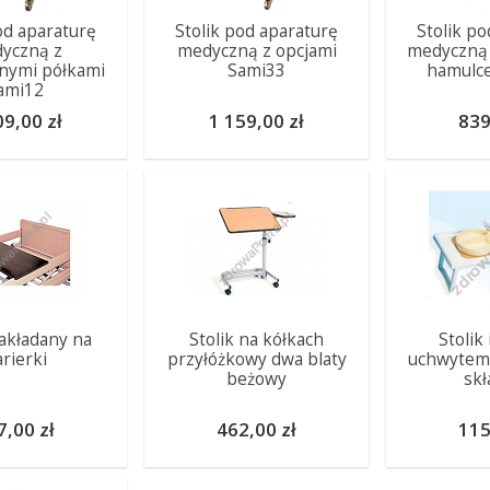
od aparaturę
Stolik pod aparaturę
Stolik p
yczną z
medyczną z opcjami
medyczną 
nymi półkami
Sami33
hamulc
ami12
09,00 zł
1 159,00 zł
839
nakładany na
Stolik na kółkach
Stolik 
rierki
przyłóżkowy dwa blaty
uchwytem 
beżowy
skł
7,00 zł
462,00 zł
115