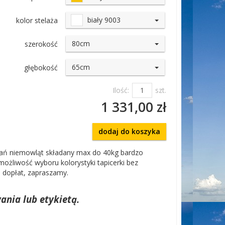
biały 9003
kolor stelaża
80cm
szerokość
65cm
głębokość
Ilość:
szt.
1 331,00 zł
dodaj do koszyka
dań niemowląt składany max do 40kg bardzo
możliwość wyboru kolorystyki tapicerki bez
 dopłat, zapraszamy.
ania lub etykietą.