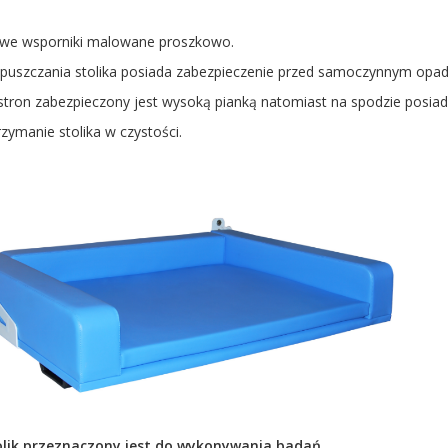
owe wsporniki malowane proszkowo.
uszczania stolika posiada zabezpieczenie przed samoczynnym opadn
h stron zabezpieczony jest wysoką pianką natomiast na spodzie pos
rzymanie stolika w czystości.
olik przeznaczony jest do wykonywania badań