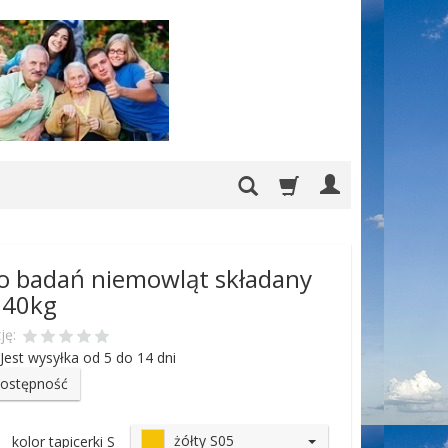
do badań niemowląt składany
 40kg
ję:
Jest wysyłka od 5 do 14 dni
dostępność
żółty S05
kolor tapicerki S