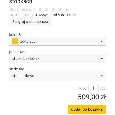
stopkach
Dodaj recenzję:
Dostępność:
Jest wysyłka od 5 do 14 dni
Zapytaj o dostępność
kolor S
żółty S05
podstawa
stopki bez kółek
siedzisko
standardowe
Ilość:
szt.
509,00 zł
dodaj do koszyka