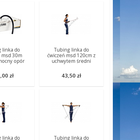
 linka do
Tubing linka do
ń msd 30m
ćwiczeń msd 120cm z
mocny opór
uchwytem średni
,00 zł
43,50 zł
 linka do
Tubing linka do