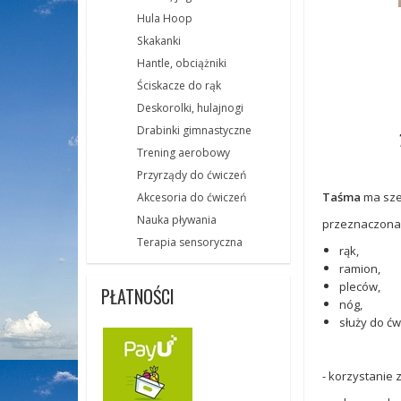
Hula Hoop
Skakanki
Hantle, obciążniki
Ściskacze do rąk
Deskorolki, hulajnogi
Drabinki gimnastyczne
Trening aerobowy
Przyrządy do ćwiczeń
Taśma
ma sze
Akcesoria do ćwiczeń
Nauka pływania
przeznaczona 
Terapia sensoryczna
rąk,
ramion,
pleców,
PŁATNOŚCI
nóg,
służy do ćwi
- korzystanie