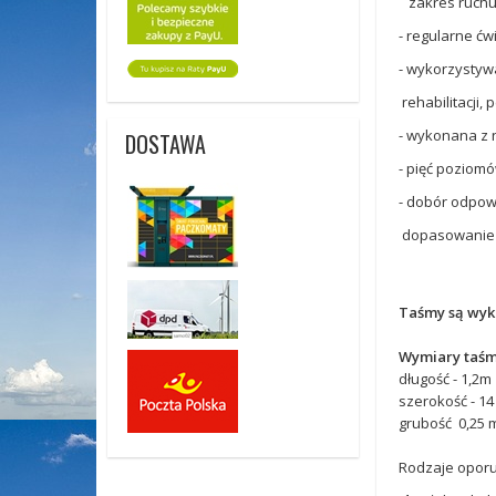
zakres ruchu i
- regularne ćw
- wykorzystywa
rehabilitacji, 
- wykonana z 
DOSTAWA
- pięć poziom
- dobór odpow
dopasowanie d
Taśmy są wyk
Wymiary taśmy
długość - 1,2m
szerokość - 14
grubość 0,25
Rodzaje oporu