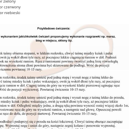
or zielony
lor czerwony
or niebieski