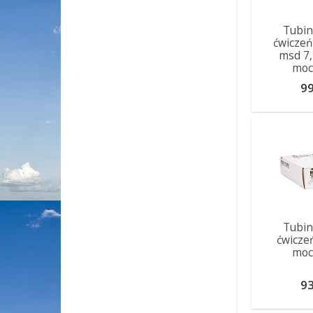
Tubin
ćwicze
msd 7
moc
99
Tubin
ćwicze
moc
93