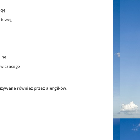
cję
rtowej,
alne
ćwiczacego
używane również przez alergików.