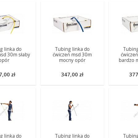
g linka do
Tubing linka do
Tubing
msd 30m słaby
ćwiczeń msd 30m
ćwicze
opór
mocny opór
bardzo 
7,00 zł
347,00 zł
377
g linka do
Tubing linka do
Tubing