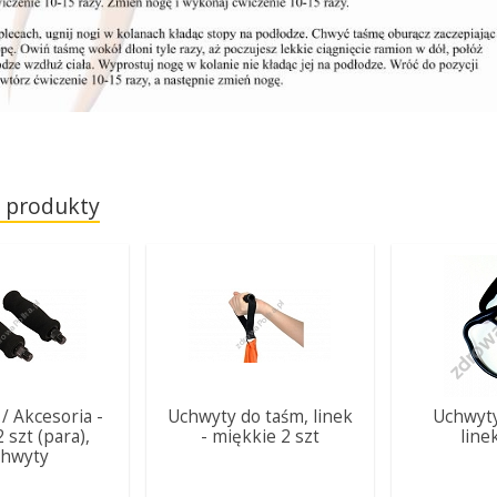
 produkty
 / Akcesoria -
Uchwyty do taśm, linek
Uchwyty
2 szt (para),
- miękkie 2 szt
line
chwyty