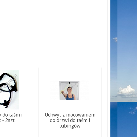
 do taśm i
Uchwyt z mocowaniem
k - 2szt
do drzwi do taśm i
tubingów