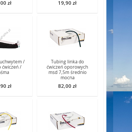
00 zł
19,90 zł
 uchwytem /
Tubing linka do
o ćwiczeń /
ćwiczeń oporowych
aśma
msd 7,5m średnio
mocna
90 zł
82,00 zł