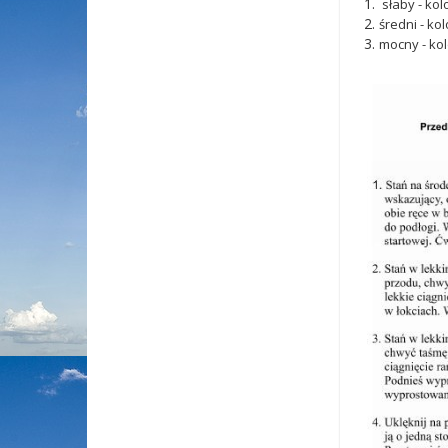
słaby - kol
średni - ko
mocny - kol