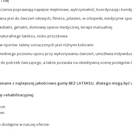
 siłę
iczenia poprawiają napięcie mięśniowe, wytrzymałość, koordynację i kondy
na jest do ćwiczeń siłowych, fitness, pilastes, w ortopedii, medycynie spo
pediatrii, geriatrii, domowej opiece medycznej, terapii manualnej
naturalnego lateksu, nisko proszkowa
ów oporów taśmy oznaczonych jest różnymi kolorami
iedniego poziomu oporu przy wykonywaniu ćwiczeń, umożliwia indywidu
o potrzeb ćwiczącego, a także pozwala na obiektywną ocenę postępów 
onane z najlepszej jakościowo gumy BEZ LATEKSU, dlatego mogą być 
 rehabilitacyjnej:
 cm
 mm
 dostępne w naszej ofercie: