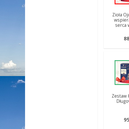
Zioła Oj
wspier
serca 
88
Zestaw 
Długo
95