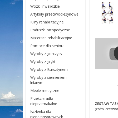
Wózki inwalidzkie
Artykuły przeciwodleżynowe
Kliny rehabilitacyjne
Poduszki ortopedyczne
Materace rehabilitacyjne
Pomoce dla seniora
Wyroby z gorczycy
Wyroby z gryki
Wyroby z Bursztynem
Wyroby z siemieniem
lnianym
Meble medyczne
Prześcieradła
nieprzemakalne
ZESTAW TAŚM 
(zółta, czerwo
Łazienka dla
niepełnosprawnych