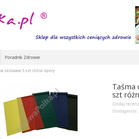
Poradnik Zdrowie
w zestawie 5 szt różne opory
Taśma d
szt róż
Dodaj recenz
Dostępność: