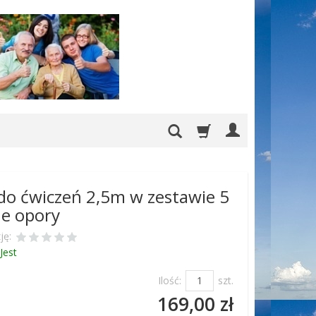
o ćwiczeń 2,5m w zestawie 5
ne opory
ję:
Jest
Ilość:
szt.
169,00 zł