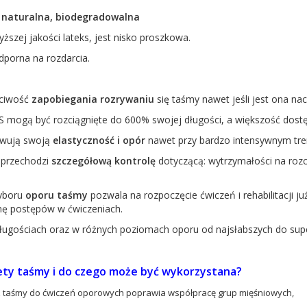
naturalna, biodegradowalna
ższej jakości lateks, jest nisko proszkowa.
porna na rozdarcia.
ściwość
zapobiegania rozrywaniu
się taśmy nawet jeśli jest ona nac
mogą być rozciągnięte do 600% swojej długości, a większość dostę
wują swoją
elastyczność i opór
nawet przy bardzo intensywnym tre
 przechodzi
szczegółową kontrolę
dotyczącą: wytrzymałości na rozc
yboru
oporu taśmy
pozwala na rozpoczęcie ćwiczeń i rehabilitacji j
nę postępów w ćwiczeniach.
ługościach oraz w różnych poziomach oporu od najsłabszych do sup
lety taśmy i do czego może być wykorzystana?
 z taśmy do ćwiczeń oporowych poprawia współpracę grup mięśniowych,