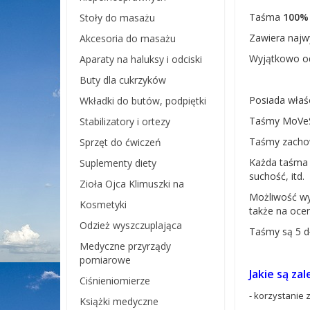
Taśma
100% 
Stoły do masażu
Zawiera najwy
Akcesoria do masażu
Wyjątkowo od
Aparaty na haluksy i odciski
Buty dla cukrzyków
Posiada wła
Wkładki do butów, podpiętki
Taśmy MoVeS 
Stabilizatory i ortezy
Taśmy zacho
Sprzęt do ćwiczeń
Każda taśma
Suplementy diety
suchość, itd.
Zioła Ojca Klimuszki na
Możliwość w
Kosmetyki
także na oce
Odzież wyszczuplająca
Taśmy są 5 d
Medyczne przyrządy
pomiarowe
Jakie są za
Ciśnieniomierze
- korzystanie
Książki medyczne