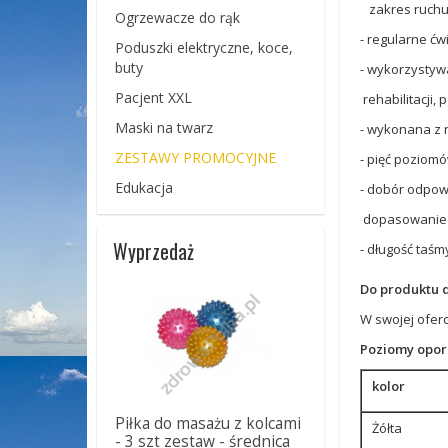
zakres ruchu i
Ogrzewacze do rąk
- regularne ćw
Poduszki elektryczne, koce,
buty
- wykorzystywa
Pacjent XXL
rehabilitacji, 
Maski na twarz
- wykonana z 
ZESTAWY PROMOCYJNE
- pięć poziom
Edukacja
- dobór odpow
dopasowanie d
Wyprzedaż
- długość taśm
Do produktu d
W swojej ofer
Poziomy opor
kolor
Piłka do masażu z kolcami
Żółta
- 3 szt zestaw - średnica