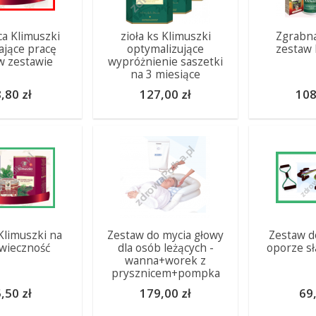
ca Klimuszki
zioła ks Klimuszki
Zgrabna
ające pracę
optymalizujące
zestaw 
w zestawie
wypróżnienie saszetki
na 3 miesiące
,80 zł
127,00 zł
108
Klimuszki na
Zestaw do mycia głowy
Zestaw d
wieczność
dla osób leżących -
oporze sł
wanna+worek z
prysznicem+pompka
,50 zł
179,00 zł
69,