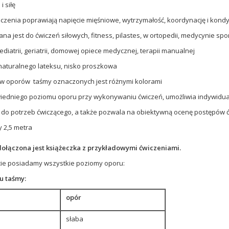
 siłę
iczenia poprawiają napięcie mięśniowe, wytrzymałość, koordynację i kondy
na jest do ćwiczeń siłowych, fitness, pilastes, w ortopedii, medycynie spo
pediatrii, geriatrii, domowej opiece medycznej, terapii manualnej
naturalnego lateksu, nisko proszkowa
ów oporów taśmy oznaczonych jest różnymi kolorami
iedniego poziomu oporu przy wykonywaniu ćwiczeń, umożliwia indywidu
o potrzeb ćwiczącego, a także pozwala na obiektywną ocenę postępów 
y 2,5 metra
ołączona jest książeczka z przykładowymi ćwiczeniami.
cie posiadamy wszystkie poziomy oporu:
u taśmy:
opór
słaba