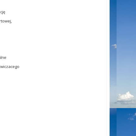
cję
rtowej,
alne
ćwiczacego