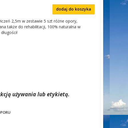
dodaj do koszyka
czeń 2,5m w zestawie 5 szt różne opory,
na także do rehabilitacji, 100% naturalna w
 długości!
kcją używania lub etykietą.
 OPORU