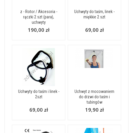
z - Rotor / Akcesoria -
Uchwyty do taśm, linek -
rączki 2 szt (para),
miękkie 2 szt
uchwyty
190,00 zł
69,00 zł
Uchwyty do taśm i linek -
Uchwyt z mocowaniem
2szt
do drzwi do taśm i
tubingów
69,00 zł
19,90 zł