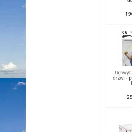
u
19
Uchwyt
drzwi - p
25