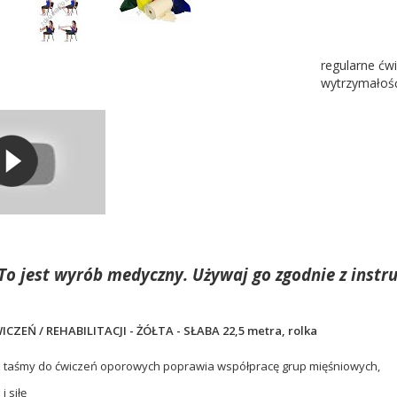
regularne ćw
wytrzymałość
To jest wyrób medyczny. Używaj go zgodnie z instru
ZEŃ / REHABILITACJI - ŻÓŁTA - SŁABA 22,5 metra, rolka
 z taśmy do ćwiczeń oporowych poprawia współpracę grup mięśniowych,
 siłę