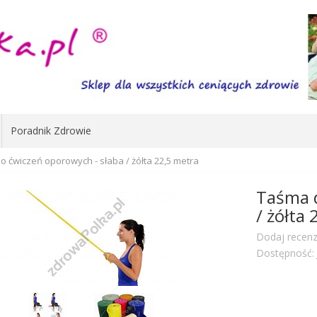
Poradnik Zdrowie
 ćwiczeń oporowych - słaba / żółta 22,5 metra
Taśma d
/ żółta
Dodaj recenz
Dostępność: