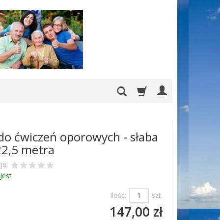
o ćwiczeń oporowych - słaba
 22,5 metra
ję:
Jest
Ilość:
szt.
147,00 zł