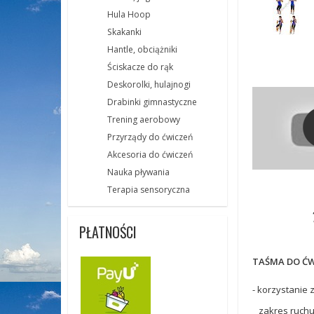
Hula Hoop
Skakanki
Hantle, obciążniki
Ściskacze do rąk
Deskorolki, hulajnogi
Drabinki gimnastyczne
Trening aerobowy
Przyrządy do ćwiczeń
Akcesoria do ćwiczeń
Nauka pływania
Terapia sensoryczna
PŁATNOŚCI
TAŚMA DO ĆWIC
- korzystanie
zakres ruchu i