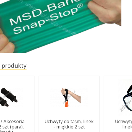
 produkty
 / Akcesoria -
Uchwyty do taśm, linek
Uchwyty
2 szt (para),
- miękkie 2 szt
line