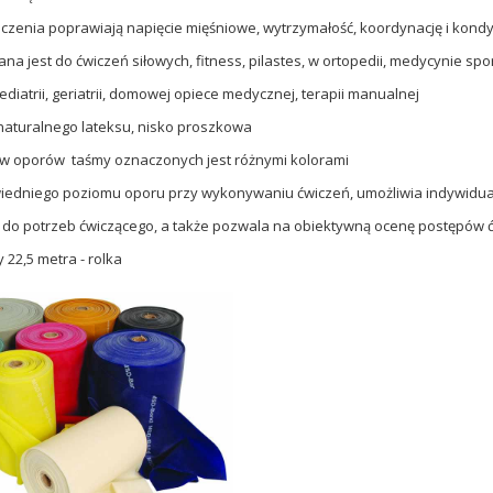
iczenia poprawiają napięcie mięśniowe, wytrzymałość, koordynację i kondy
na jest do ćwiczeń siłowych, fitness, pilastes, w ortopedii, medycynie spo
pediatrii, geriatrii, domowej opiece medycznej, terapii manualnej
naturalnego lateksu, nisko proszkowa
ów oporów taśmy oznaczonych jest różnymi kolorami
iedniego poziomu oporu przy wykonywaniu ćwiczeń, umożliwia indywidu
o potrzeb ćwiczącego, a także pozwala na obiektywną ocenę postępów 
 22,5 metra - rolka