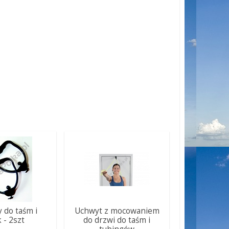
 do taśm i
Uchwyt z mocowaniem
k - 2szt
do drzwi do taśm i