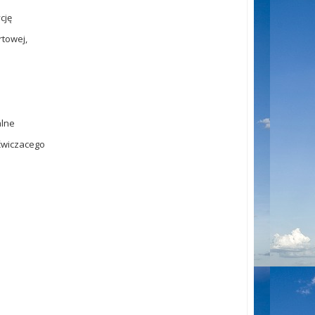
cję
rtowej,
alne
ćwiczacego