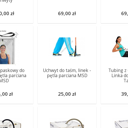
chwyty
0,00 zł
69,00 zł
69,
 paskowy do
Uchwyt do taśm, linek -
Tubing z
ętla parciana
pętla parciana MSD
Linka d
MSD
T
,00 zł
25,00 zł
39,