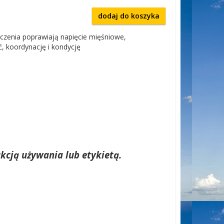
dodaj do koszyka
iczenia poprawiają napięcie mięśniowe,
, koordynację i kondycję
kcją używania lub etykietą.