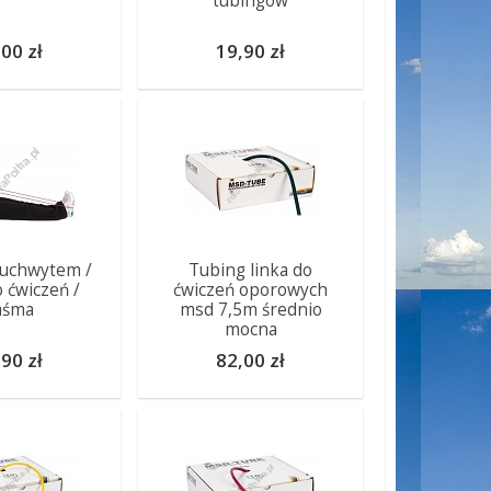
tubingów
00 zł
19,90 zł
 uchwytem /
Tubing linka do
o ćwiczeń /
ćwiczeń oporowych
aśma
msd 7,5m średnio
mocna
90 zł
82,00 zł