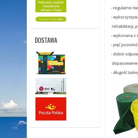
- regularne ćw
- wykorzystywa
rehabilitacji, 
- wykonana z 
DOSTAWA
- pięć poziom
- dobór odpow
dopasowanie d
- długość taśmy