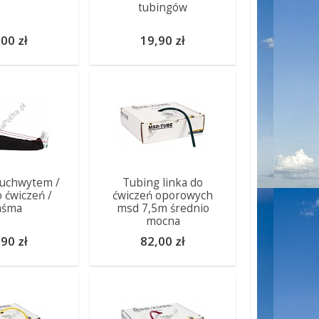
tubingów
00 zł
19,90 zł
 uchwytem /
Tubing linka do
o ćwiczeń /
ćwiczeń oporowych
aśma
msd 7,5m średnio
mocna
90 zł
82,00 zł