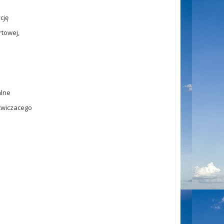
cję
rtowej,
alne
ćwiczacego