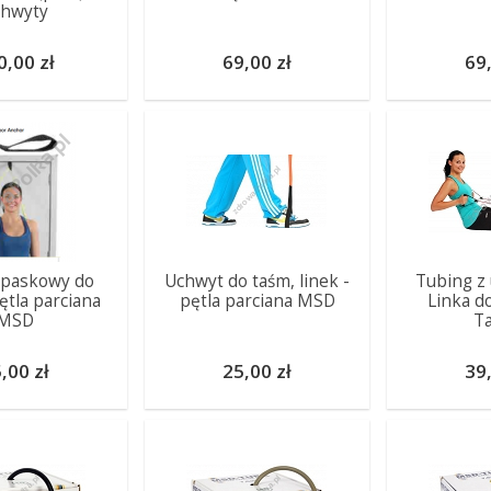
chwyty
0,00 zł
69,00 zł
69,
 paskowy do
Uchwyt do taśm, linek -
Tubing z
ętla parciana
pętla parciana MSD
Linka d
MSD
T
,00 zł
25,00 zł
39,