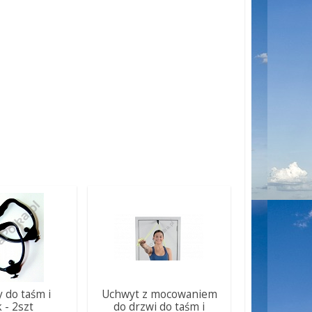
 do taśm i
Uchwyt z mocowaniem
k - 2szt
do drzwi do taśm i