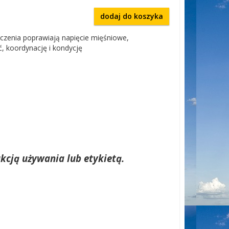
dodaj do koszyka
iczenia poprawiają napięcie mięśniowe,
, koordynację i kondycję
kcją używania lub etykietą.