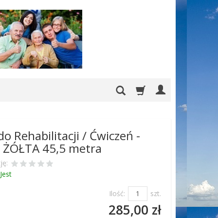
o Rehabilitacji / Ćwiczeń -
/ ŻÓŁTA 45,5 metra
ję:
Jest
Ilość:
szt.
285,00 zł