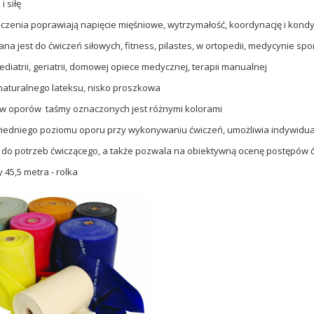
 siłę
iczenia poprawiają napięcie mięśniowe, wytrzymałość, koordynację i kondy
na jest do ćwiczeń siłowych, fitness, pilastes, w ortopedii, medycynie spo
pediatrii, geriatrii, domowej opiece medycznej, terapii manualnej
naturalnego lateksu, nisko proszkowa
ów oporów taśmy oznaczonych jest różnymi kolorami
iedniego poziomu oporu przy wykonywaniu ćwiczeń, umożliwia indywidu
o potrzeb ćwiczącego, a także pozwala na obiektywną ocenę postępów 
 45,5 metra - rolka