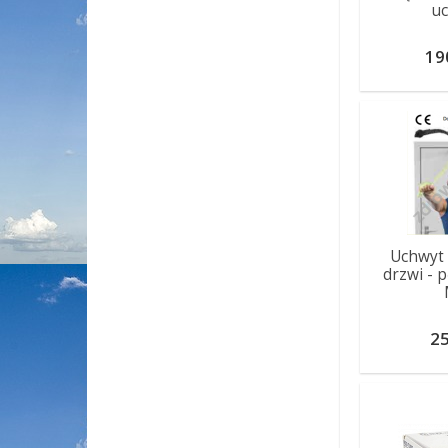
u
19
Uchwyt
drzwi - p
25