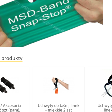
 produkty
 / Akcesoria -
Uchwyty do taśm, linek
Uchwyty
2 szt (para),
- miękkie 2 szt
line