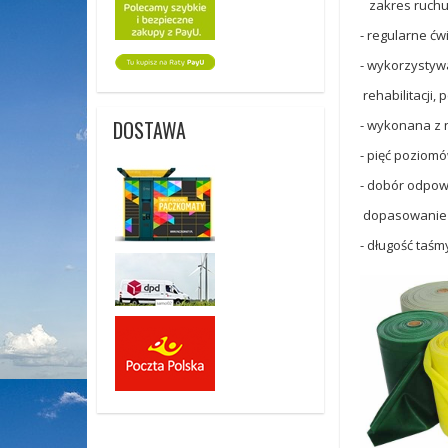
zakres ruchu i
- regularne ćw
- wykorzystywa
rehabilitacji, 
DOSTAWA
- wykonana z 
- pięć poziom
- dobór odpow
dopasowanie d
- długość taśmy