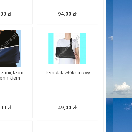
00 zł
94,00 zł
 z miękkim
Temblak włókninowy
ennikiem
00 zł
49,00 zł