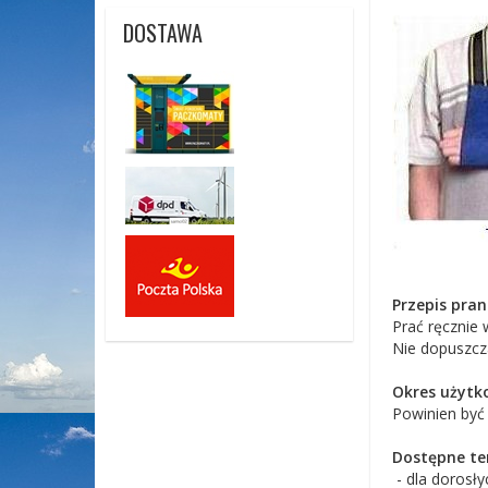
DOSTAWA
Przepis pran
Prać ręcznie 
Nie dopuszcza
Okres użytk
Powinien być 
Dostępne tem
- dla dorosł