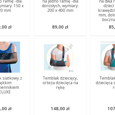
o ramię -dla
na jedno ramię -dla
na dwa r
ymiary: 150 x
dorosłych, wymiary:
dziec
20 mm
200 x 400 mm
krawędzi
mm, dol
boczn
,00 zł
89,00 zł
85,
 siatkowy z
Temblak dziecięcy,
Temblak
iękkim
orteza dziecięca na
dziecięca
iennikiem
rękę
r
ELUXE
,00 zł
148,00 zł
107