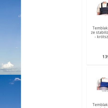
Temblak
ze stabili
- króts
13
Temblak