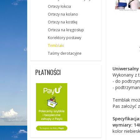
Ortezy łokcia
Ortezy na kolano
Ortezy na kostkę
Orteza na kręgosłup
Korektory postawy
Temblaki
Taśmy derotacyjne
Uniwersalny 
PŁATNOŚCI
Wykonany z t
- do podtrzym
- podtrzymani
Temblak możn
Pas założyć z
Specyfikacja
wymiary: 14
kolor niebiesk