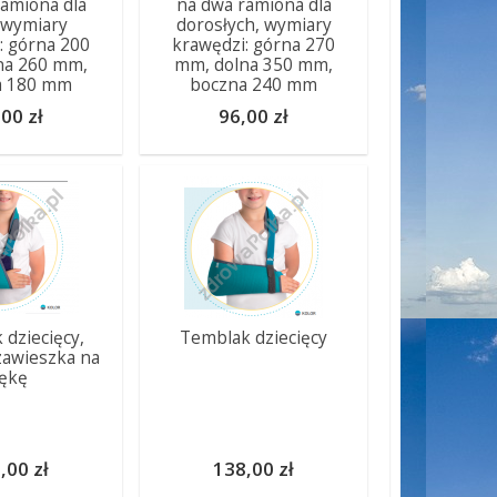
amiona dla
na dwa ramiona dla
i wymiary
dorosłych, wymiary
: górna 200
krawędzi: górna 270
na 260 mm,
mm, dolna 350 mm,
a 180 mm
boczna 240 mm
00 zł
96,00 zł
 dziecięcy,
Temblak dziecięcy
 zawieszka na
ękę
,00 zł
138,00 zł