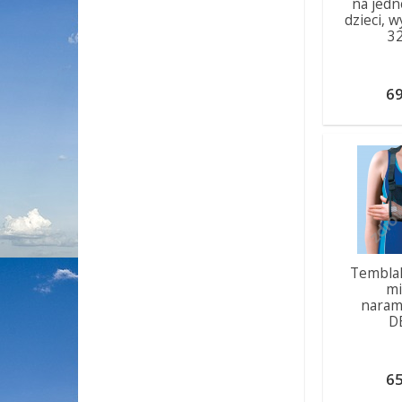
na jedn
dzieci, w
3
69
Temblak
m
naram
D
65