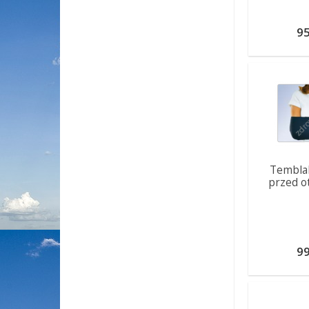
95
Tembla
przed ot
99