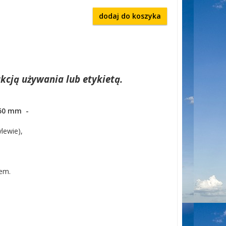
dodaj do koszyka
kcją używania lub etykietą.
250 mm -
ylewie),
rem.