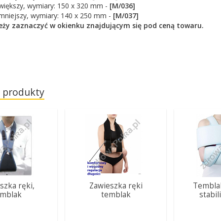
- większy, wymiary: 150 x 320 mm -
[M/036]
- mniejszy, wymiary: 140 x 250 mm -
[M/037]
eży zaznaczyć w okienku znajdującym się pod ceną towaru.
 produkty
szka ręki,
Zawieszka ręki
Tembla
emblak
temblak
stabi