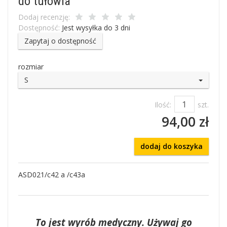
do tułowia
Dodaj recenzję:
Dostępność:
Jest wysyłka do 3 dni
Zapytaj o dostępność
rozmiar
S
Ilość:
szt.
94,00 zł
dodaj do koszyka
ASD021/c42 a /c43a
To jest wyrób medyczny. Używaj go