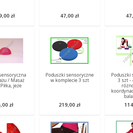
9,00 zł
47,00 zł
47,
 sensoryczna
Poduszki sensoryczne
Poduszki 
ażu / Masaż
w komplecie 3 szt
3 szt -
 Piłka, jeże
rózn
koordynac
bal
,00 zł
219,00 zł
114