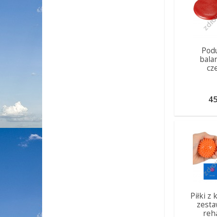
Pod
bala
cz
45
Piłki z
zesta
reha