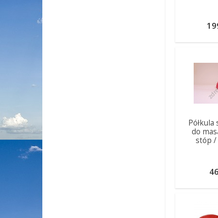
19
Półkula
do mas
stóp /
46