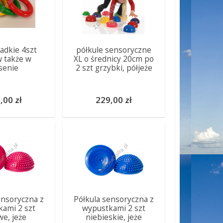
ładkie 4szt
półkule sensoryczne
 także w
XL o średnicy 20cm po
senie
2 szt grzybki, półjeże
,00 zł
229,00 zł
ensoryczna z
Półkula sensoryczna z
ami 2 szt
wypustkami 2 szt
we, jeże
niebieskie, jeże