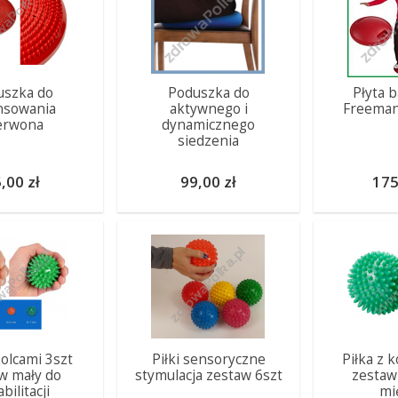
uszka do
Poduszka do
Płyta 
nsowania
aktywnego i
Freeman
erwona
dynamicznego
siedzenia
,00 zł
99,00 zł
175
 kolcami 3szt
Piłki sensoryczne
Piłka z 
w mały do
stymulacja zestaw 6szt
zestaw
bilitacji
mi