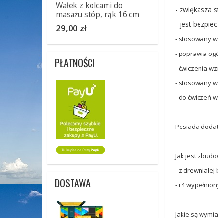
Wałek z kolcami do
- zwiękasza s
masażu stóp, rąk 16 cm
- jest bezpie
29,00 zł
- stosowany w
- poprawia og
PŁATNOŚCI
- ćwiczenia wz
- stosowany w 
- do ćwiczeń w
Posiada dodatk
Jak jest zbud
- z drewniałej
DOSTAWA
- i 4 wypełni
Jakie są wymia