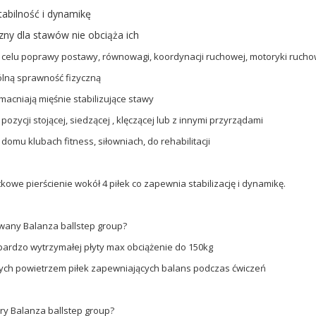
tabilność i dynamikę
czny dla stawów nie obciąża ich
 celu poprawy postawy, równowagi, koordynacji ruchowej, motoryki rucho
ólną sprawność fizyczną
macniają mięśnie stabilizujące stawy
pozycji stojącej, siedzącej , klęczącej lub z innymi przyrządami
 domu klubach fitness, siłowniach, do rehabilitacji
owe pierścienie wokół 4 piłek co zapewnia stabilizację i dynamikę.
owany Balanza ballstep group?
 bardzo wytrzymałej płyty max obciążenie do 150kg
onych powietrzem piłek zapewniających balans podczas ćwiczeń
ry Balanza ballstep group?