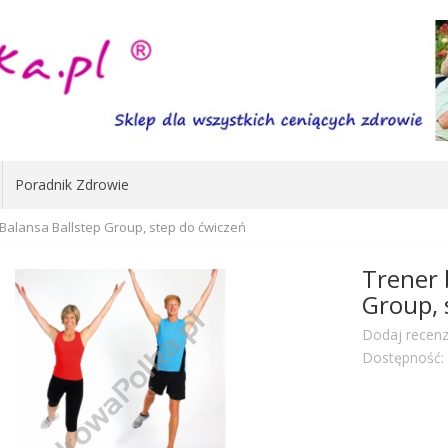
Poradnik Zdrowie
Balansa Ballstep Group, step do ćwiczeń
Trener 
Group, 
Dodaj recenz
Dostępność: