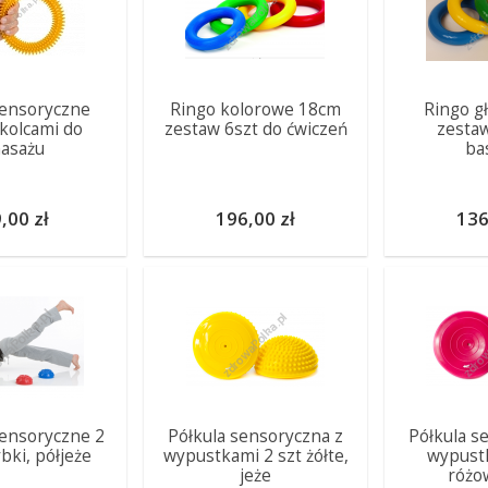
sensoryczne
Ringo kolorowe 18cm
Ringo g
 kolcami do
zestaw 6szt do ćwiczeń
zestaw
asażu
ba
,00 zł
196,00 zł
136
sensoryczne 2
Półkula sensoryczna z
Półkula s
bki, półjeże
wypustkami 2 szt żółte,
wypustk
jeże
różo