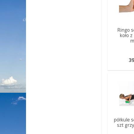
Ringo 
koło z
m
39
półkule 
szt grzy