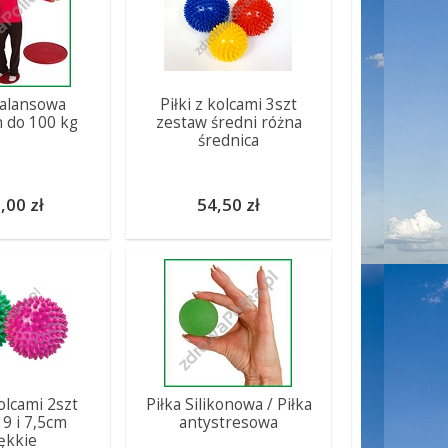
balansowa
Piłki z kolcami 3szt
 do 100 kg
zestaw średni różna
średnica
,00 zł
54,50 zł
kolcami 2szt
Piłka Silikonowa / Piłka
 9 i 7,5cm
antystresowa
ękkie