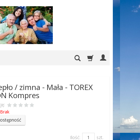
epło / zimna - Mała - TOREX
ON Kompres
ję:
Brak
dostępność
Ilość:
szt.