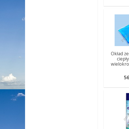
Okład że
ciepł
wielokro
56