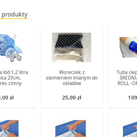
 produkty
lód 1,2 litra
Woreczek z
Tuba ciep
ica 23cm,
siemieniem lnianym do
ŚREDNI
res zimny
okładów
ROLL -O
,00 zł
25,00 zł
109