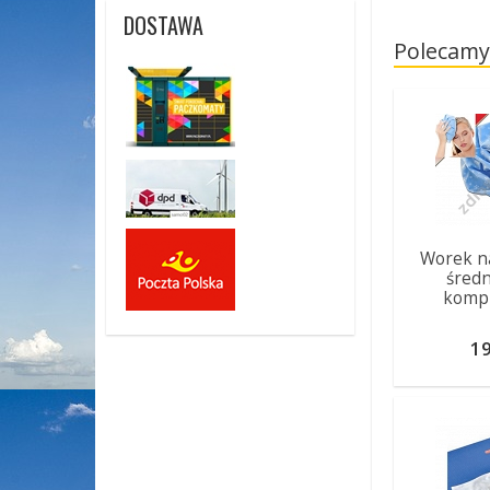
DOSTAWA
Polecamy
Worek na 
średn
komp
19