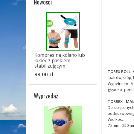
Nowości
Kompres na kolano lub
łokieć z paskiem
stabilizującym
TOREX ROLL -
88,00 zł
,palców, stóp,
Wypełnione że
głęboko -penetr
Wyprzedaż
TORREX - MA
Do skręconych,
podeszwowego, 
Wielkość:
75 mm - 250m