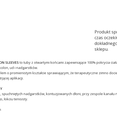
Produkt sp
czas oczeki
dokładnego
sklepu.
ON SLEEVES
to tuby z otwartymi końcami zapewniające 100% pokrycia ciała
 kolon, ud i nadgarstków.
lem o promienistym kształcie sprawiającym, że terapeutyczne zimno doci
jącej aplikacji.
ŁY
 spuchniętych nadgarstków, kontuzjowanych dłoni, przy zespole kanału na
łokciu tenisisty.
m