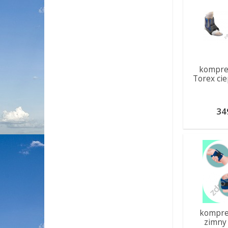
kompre
Torex cie
34
kompres
zimny