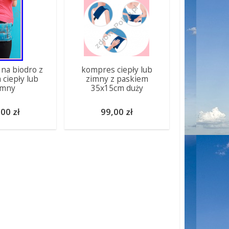
na biodro z
kompres ciepły lub
 ciepły lub
zimny z paskiem
imny
35x15cm duży
00 zł
99,00 zł