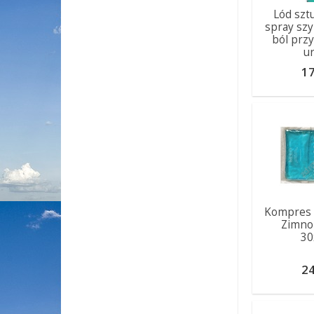
Lód szt
spray sz
ból przy
u
17
Kompres 
Zimno
3
24