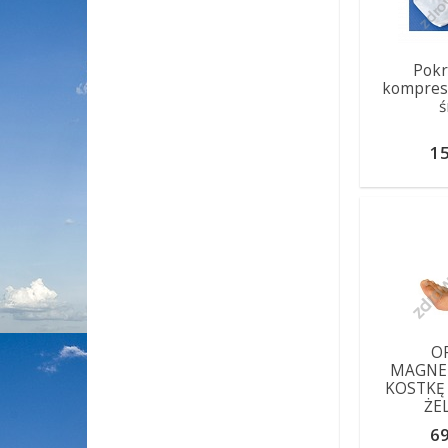
Pokr
kompres
ś
15
O
MAGNE
KOSTKĘ
ŻE
69