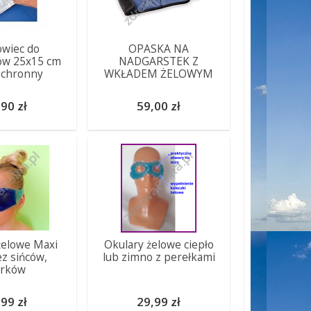
wiec do
OPASKA NA
w 25x15 cm
NADGARSTEK Z
ochronny
WKŁADEM ŻELOWYM
90 zł
59,00 zł
żelowe Maxi
Okulary żelowe ciepło
ez sińców,
lub zimno z perełkami
rków
99 zł
29,99 zł