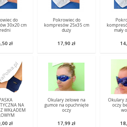
owiec do
Pokrowiec do
Pokro
ów 30x20 cm
kompresów 25x35 cm
kompresó
redni
duży
mały 
,50 zł
17,90 zł
14,
PASKA
Okulary żelowe na
Okulary 
TYCZNA NA
gumce na opuchnięte
oczy b
 Z WKŁADEM
oczy
wo
LOWYM
,00 zł
17,99 zł
18,