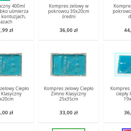
uczny 400ml
Kompres żelowy w
Kompres
ybko uśmierza
pokrowcu 30x20cm
pokrowc
 kontuzjach,
średni
d
razach
,99 zł
36,00 zł
44,
żelowy Ciepło
Kompres żelowy Ciepło
Kompres 
 Klasyczny
Zimno Klasyczny
ciepły
0x20cm
25x35cm
19
,00 zł
33,00 zł
36,