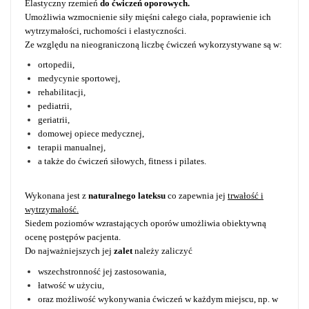
Elastyczny rzemień
do ćwiczeń oporowych.
Umożliwia wzmocnienie siły mięśni całego ciała, poprawienie ich
wytrzymałości, ruchomości i elastyczności.
Ze względu na nieograniczoną liczbę ćwiczeń wykorzystywane są w:
ortopedii,
medycynie sportowej,
rehabilitacji,
pediatrii,
geriatrii,
domowej opiece medycznej,
terapii manualnej,
a także do ćwiczeń siłowych, fitness i pilates.
Wykonana jest z
naturalnego lateksu
co zapewnia jej
trwałość i
wytrzymałość.
Siedem poziomów wzrastających oporów umożliwia obiektywną
ocenę postępów pacjenta.
Do najważniejszych jej
zalet
należy zaliczyć
wszechstronność jej zastosowania,
łatwość w użyciu,
oraz możliwość wykonywania ćwiczeń w każdym miejscu, np. w