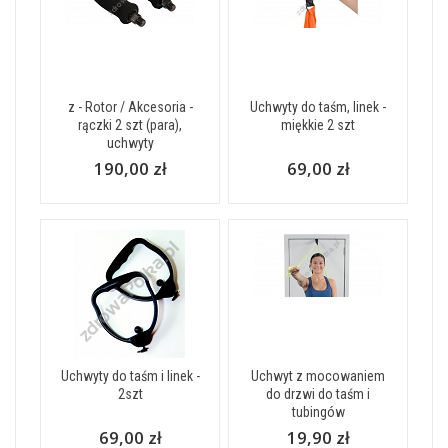
z - Rotor / Akcesoria -
Uchwyty do taśm, linek -
rączki 2 szt (para),
miękkie 2 szt
uchwyty
190,00 zł
69,00 zł
Uchwyty do taśm i linek -
Uchwyt z mocowaniem
2szt
do drzwi do taśm i
tubingów
69,00 zł
19,90 zł