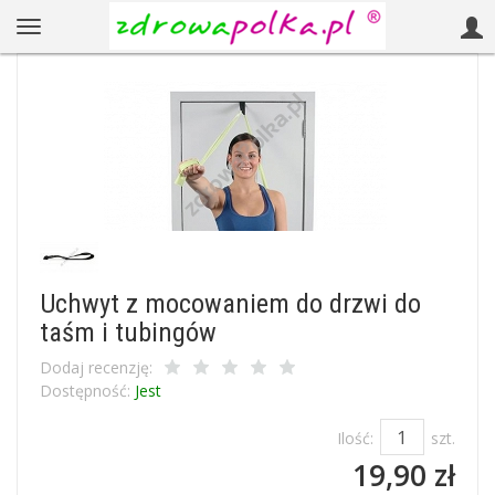
Uchwyt z mocowaniem do drzwi do
taśm i tubingów
Dodaj recenzję:
Dostępność:
Jest
Ilość:
szt.
19,90 zł