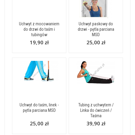
Uchwyt z mocowaniem
Uchwyt paskowy do
do drzwi do taśm i
drzwi - pętla parciana
tubingów
MSD
19,90 zł
25,00 zł
Uchwyt do taśm, linek -
Tubing z uchwytem /
pętla parciana MSD
Linka do ćwiczeń /
Taśma
25,00 zł
39,90 zł