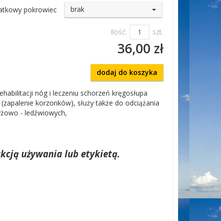
brak
atkowy pokrowiec
Ilość:
szt.
36,00 zł
dodaj do koszyka
habilitacji nóg i leczeniu schorzeń kręgosłupa
(zapalenie korzonków), służy także do odciążania
yżowo - ledźwiowych,
kcją używania lub etykietą.