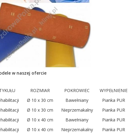
dele w naszej ofercie
TYKUŁU
ROZMIAR
POKROWIEC
WYPEŁNIENIE
abilitacji
Ø 10 x 30 cm
Bawełniany
Pianka PUR
abilitacji
Ø 10 x 30 cm
Nieprzemakalny
Pianka PUR
abilitacji
Ø 10 x 40 cm
Bawełniany
Pianka PUR
abilitacji
Ø 10 x 40 cm
Nieprzemakalny
Pianka PUR