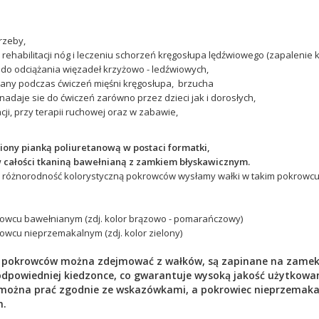
rzeby,
rehabilitacji nóg i leczeniu schorzeń kręgosłupa lędźwiowego (zapalenie
 do odciążania więzadeł krzyżowo - ledźwiowych,
wany podczas ćwiczeń mięśni kręgosłupa, brzucha
adaje sie do ćwiczeń zarówno przez dzieci jak i dorosłych,
acji, przy terapii ruchowej oraz w zabawie,
ony pianką poliuretanową w postaci formatki,
w całości tkaniną bawełnianą z zamkiem błyskawicznym.
 różnorodność kolorystyczną pokrowców wysłamy wałki w takim pokrowcu 
rowcu bawełnianym (zdj. kolor brązowo - pomarańczowy)
owcu nieprzemakalnym (zdj. kolor zielony)
 pokrowców można zdejmować z wałków, są zapinane na zamek b
dpowiedniej kiedzonce, co gwarantuje wysoką jakość użytkowa
można prać zgodnie ze wskazówkami, a pokrowiec nieprzemaka
m.