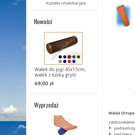
Kształtki rehabilitacyjne
Nowości
Wałek do jogi 45x15cm,
wałek z łuską gryki
69,00 zł
Wyprzedaż
Wałek Ortope
zastosowanie
pod kończy
pod plecy,