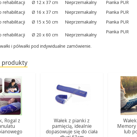
rehabilitacji
Ø 12 x 37 cm
Nieprzemakalny
Pianka PUR
rehabilitacji
Ø 16 x 37 cm
Nieprzemakalny
Pianka PUR
rehabilitacji
Ø 15 x 50 cm
Nieprzemakalny
Pianka PUR
Pianka PUR
rehabilitacji
Ø 20 x 60 cm
Nieprzemakalny
ałki i półwałki pod indywidualne zamówienie.
 produkty
, Rogal z
Wałek z pianki z
Wałek
anulatu
pamięcią, idealnie
Memory 
pianowego
dopasowuje się do ciała
lub p