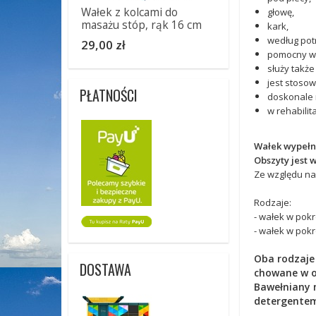
Wałek z kolcami do
głowę,
masażu stóp, rąk 16 cm
kark,
według pot
29,00 zł
pomocny w 
służy także
jest stoso
PŁATNOŚCI
doskonale n
w rehabilit
Wałek wypełni
Obszyty jest 
Ze względu na
Rodzaje:
- wałek w pok
- wałek w pokr
Oba rodzaje
DOSTAWA
chowane w o
Bawełniany 
detergente