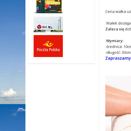
Cena wałka uz
Wałek dostępn
Zaleca się
dob
Wymiary:
-średnica: 10c
-długość: 30cm
Zapraszamy 