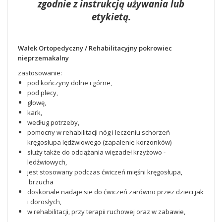
zgodnie z instrukcją używania lub
etykietą.
Wałek Ortopedyczny / Rehabilitacyjny pokrowiec
nieprzemakalny
zastosowanie:
pod kończyny dolne i górne,
pod plecy,
głowę,
kark,
według potrzeby,
pomocny w rehabilitacji nóg i leczeniu schorzeń
kręgosłupa lędźwiowego (zapalenie korzonków)
służy także do odciążania więzadeł krzyżowo -
ledźwiowych,
jest stosowany podczas ćwiczeń mięśni kręgosłupa,
brzucha
doskonale nadaje sie do ćwiczeń zarówno przez dzieci jak
i dorosłych,
w rehabilitacji, przy terapii ruchowej oraz w zabawie,