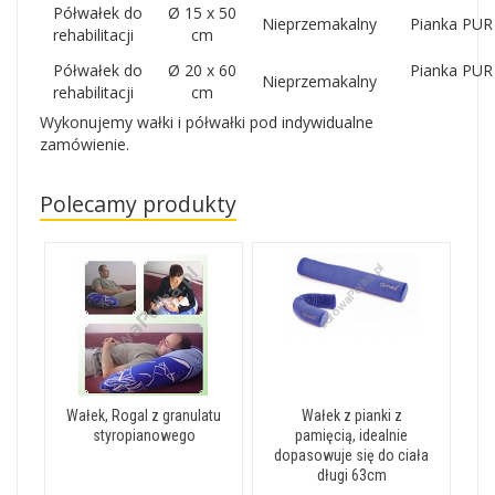
Półwałek do
Ø 15 x 50
Nieprzemakalny
Pianka PUR
rehabilitacji
cm
Półwałek do
Ø 20 x 60
Pianka PUR
Nieprzemakalny
rehabilitacji
cm
Wykonujemy wałki i półwałki pod indywidualne
zamówienie.
Polecamy produkty
Wałek, Rogal z granulatu
Wałek z pianki z
styropianowego
pamięcią, idealnie
dopasowuje się do ciała
długi 63cm