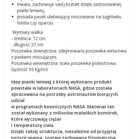
trwała, zachowuje swój kształt dzięki zastosowanej
pianki leniwej,
posiada pasek ułatwiający mocowanie na zagłówku
fotela czy oparciu.
Wymiary wałka
- średnica: 12 cm
- długość 27 cm
Poszewka zewnętrzna: zdejmowana poszewka welurowa
z paskiem mocującym.
Poszewka wewnętrzna: stała poszewka poliestrowa
Gęstość 55 kg/m3
Idea pianki leniwej z której wykonano produkt
powstała w laboratoriach NASA, gdzie została
opracowana na potrzeby astronautów biorących
udział
w programach kosmicznych NASA. Materiał ten
został wykonany z milionów maleńkich komórek,
które wyczuwają ciężar
i temperaturę ciała.
Dzięki takiej strukturze, niezależnie od przyjętej
pozycji spania, zostaje zachowana fizjologiczna