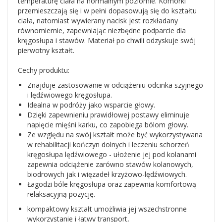
temperaturę ciała na normalnym poziomie. Komórki
przemieszczają się i w pełni dopasowują się do kształtu
ciała, natomiast wywierany nacisk jest rozkładany
równomiernie, zapewniając niezbędne podparcie dla
kręgosłupa i stawów. Materiał po chwili odzyskuje swój
pierwotny kształt.
Cechy produktu:
Znajduje zastosowanie w odciążeniu odcinka szyjnego
i lędźwiowego kręgosłupa.
Idealna w podróży jako wsparcie głowy.
Dzięki zapewnieniu prawidłowej postawy eliminuje
napięcie mięśni karku, co zapobiega bólom głowy.
Ze względu na swój kształt może być wykorzystywana
w rehabilitacji kończyn dolnych i leczeniu schorzeń
kręgosłupa lędźwiowego - ułożenie jej pod kolanami
zapewnia odciążenie zarówno stawów kolanowych,
biodrowych jak i więzadeł krzyżowo-lędźwiowych.
Łagodzi bóle kręgosłupa oraz zapewnia komfortową
relaksacyjną pozycję.
kompaktowy kształt umożliwia jej wszechstronne
wykorzystanie i łatwy transport,