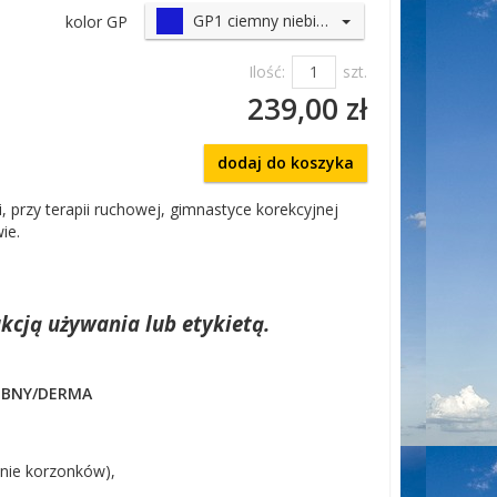
GP1 ciemny niebieski
kolor GP
Ilość:
szt.
239,00 zł
dodaj do koszyka
ji, przy terapii ruchowej, gimnastyce korekcyjnej
ie.
kcją używania lub etykietą.
DOBNY/DERMA
enie korzonków),