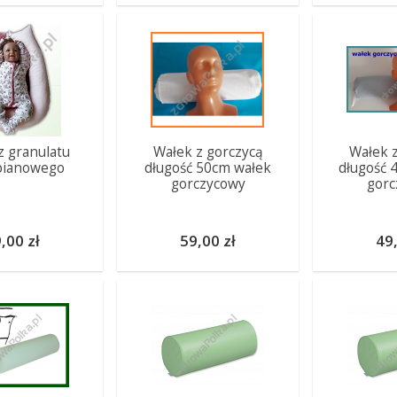
z granulatu
Wałek z gorczycą
Wałek z
pianowego
długość 50cm wałek
długość 
gorczycowy
gorc
,00 zł
59,00 zł
49,