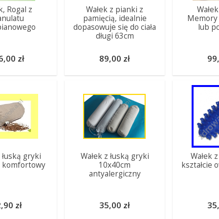
, Rogal z
Wałek z pianki z
Wałek
anulatu
pamięcią, idealnie
Memory 
pianowego
dopasowuje się do ciała
lub p
długi 63cm
6,00 zł
89,00 zł
99,
 łuską gryki
Wałek z łuską gryki
Wałek z
 komfortowy
10x40cm
kształcie 
antyalergiczny
,90 zł
35,00 zł
35,