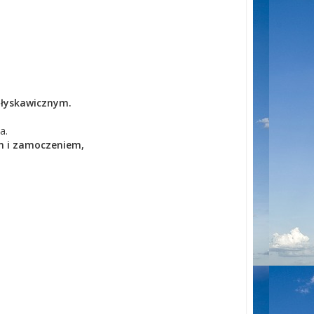
błyskawicznym.
a.
m i zamoczeniem,