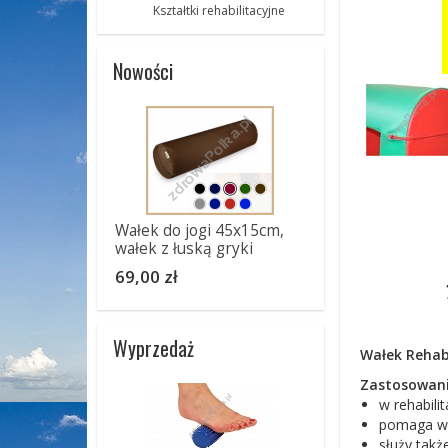
Kształtki rehabilitacyjne
Nowości
Wałek do jogi 45x15cm,
wałek z łuską gryki
69,00 zł
Wyprzedaż
Wałek Reha
Zastosowani
w rehabilit
pomaga w r
służy takż