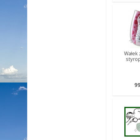
Wałek 
styro
99