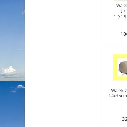
Wałek
gr
styro
10
Wałek z
14x35cm
32