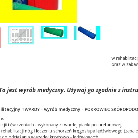
w rehabilitac
oraz w zabaw
To jest wyrób medyczny. Używaj go zgodnie z instru
bilitacyjny TWARDY - wyrób medyczny - POKROWIEC SKÓROPO
e:
acjii i ćwiczeniach - wykonany z twardej pianki poliuretanowej,
ehabilitacji nóg i leczeniu schorzeń kręgosłupa lędźwiowego (zapal
e do odciążania więzadeł krzyżowo - ledźwiowych,