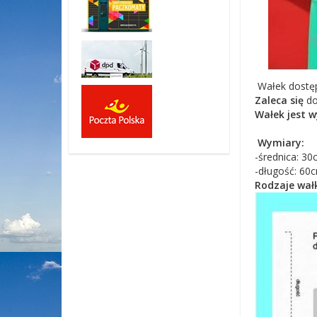
Wałek dostęp
Zaleca się
do
Wałek jest 
Wymiary:
-średnica: 30
-długość: 60c
Rodzaje wał