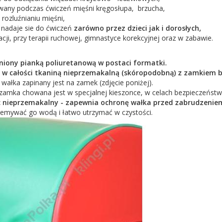
wany podczas ćwiczeń mięśni kręgosłupa, brzucha,
ozluźnianiu mięśni,
 nadaje sie do ćwiczeń
zarówno przez dzieci jak i dorosłych,
tacji, przy terapii ruchowej, gimnastyce korekcyjnej oraz w zabawie.
niony pianką poliuretanową w postaci formatki.
t w całości tkaniną nieprzemakalną (skóropodobną) z zamkiem 
wałka zapinany jest na zamek (zdjęcie poniżej).
zamka chowana jest w specjalnej kieszonce, w celach bezpieczeństw
 nieprzemakalny - zapewnia ochronę wałka przed zabrudzenie
emywać go wodą i łatwo utrzymać w czystości.