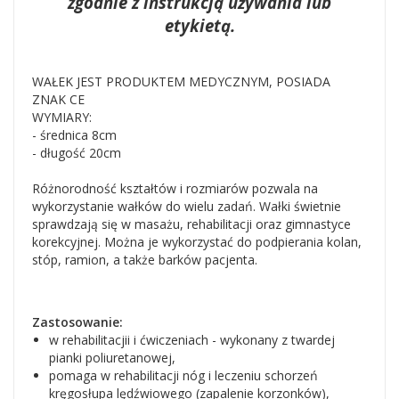
zgodnie z instrukcją używania lub
etykietą.
WAŁEK JEST PRODUKTEM MEDYCZNYM, POSIADA
ZNAK CE
WYMIARY:
- średnica 8cm
- długość 20cm
Różnorodność kształtów i rozmiarów pozwala na
wykorzystanie wałków do wielu zadań. Wałki świetnie
sprawdzają się w masażu, rehabilitacji oraz gimnastyce
korekcyjnej. Można je wykorzystać do podpierania kolan,
stóp, ramion, a także barków pacjenta.
Zastosowanie:
w rehabilitacjii i ćwiczeniach - wykonany z twardej
pianki poliuretanowej,
pomaga w rehabilitacji nóg i leczeniu schorzeń
kręgosłupa lędźwiowego (zapalenie korzonków),