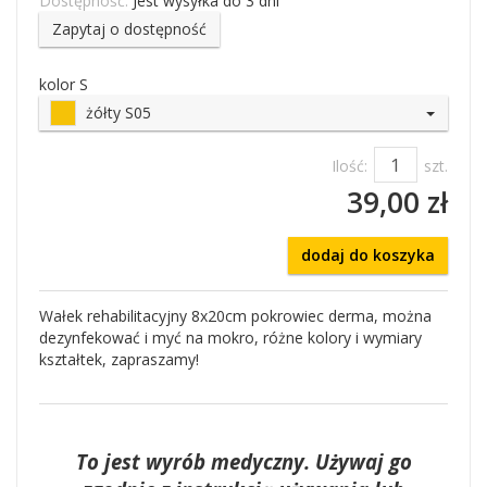
Dostępność:
Jest wysyłka do 3 dni
Zapytaj o dostępność
kolor S
żółty S05
Ilość:
szt.
39,00 zł
dodaj do koszyka
Wałek rehabilitacyjny 8x20cm pokrowiec derma, można
dezynfekować i myć na mokro, różne kolory i wymiary
kształtek, zapraszamy!
To jest wyrób medyczny. Używaj go