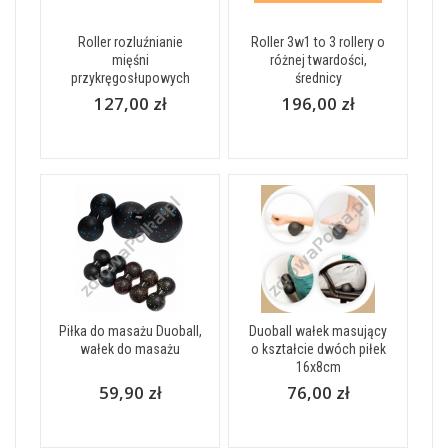
Roller rozluźnianie
Roller 3w1 to 3 rollery o
mięśni
różnej twardości,
przykręgosłupowych
średnicy
127,00 zł
196,00 zł
Piłka do masażu Duoball,
Duoball wałek masujący
wałek do masażu
o kształcie dwóch piłek
16x8cm
59,90 zł
76,00 zł