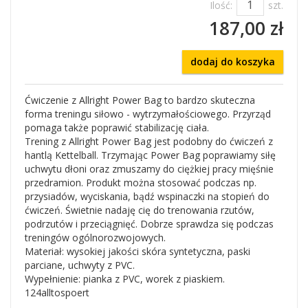
Ilość:
szt.
187,00 zł
dodaj do koszyka
Ćwiczenie z Allright Power Bag to bardzo skuteczna
forma treningu siłowo - wytrzymałościowego. Przyrząd
pomaga także poprawić stabilizację ciała.
Trening z Allright Power Bag jest podobny do ćwiczeń z
hantlą Kettelball. Trzymając Power Bag poprawiamy siłę
uchwytu dłoni oraz zmuszamy do ciężkiej pracy mięśnie
przedramion. Produkt można stosować podczas np.
przysiadów, wyciskania, bądź wspinaczki na stopień do
ćwiczeń. Świetnie nadaję cię do trenowania rzutów,
podrzutów i przeciągnięć. Dobrze sprawdza się podczas
treningów ogólnorozwojowych.
Materiał: wysokiej jakości skóra syntetyczna, paski
parciane, uchwyty z PVC.
Wypełnienie: pianka z PVC, worek z piaskiem.
124alltospoert