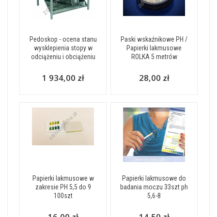
Pedoskop - ocena stanu
Paski wskaźnikowe PH /
wysklepienia stopy w
Papierki lakmusowe
odciążeniu i obciążeniu
ROLKA 5 metrów
1 934,00 zł
28,00 zł
Papierki lakmusowe w
Papierki lakmusowe do
zakresie PH 5,5 do 9
badania moczu 33szt ph
100szt
5,6-8
16,00 zł
14,50 zł