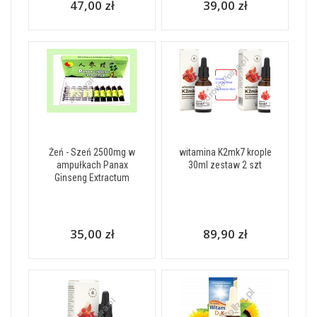
47,00 zł
39,00 zł
Żeń - Szeń 2500mg w
witamina K2mk7 krople
ampułkach Panax
30ml zestaw 2 szt
Ginseng Extractum
35,00 zł
89,90 zł