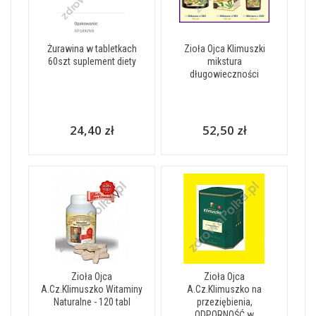
Żurawina w tabletkach
Zioła Ojca Klimuszki
60szt suplement diety
mikstura
długowieczności
24,40 zł
52,50 zł
Zioła Ojca
Zioła Ojca
A.Cz.Klimuszko Witaminy
A.Cz.Klimuszko na
Naturalne - 120 tabl
przeziębienia,
ODPORNOŚĆ w