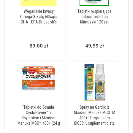
Wegańskie kwasy
Tabletki wspierające
Omega-3 z alg 60kaps
odporność Ojca
DHA - EPA Dr Jacob's
Klimuszki 120szt
89,00 zł
49,99 zł
Tabletki do Ssania
Spray na Gardło z
CycloPower™ z
Miodem Manuka MGOTM
Ksylitolem i Miodem
400+ i Propolisem
Manuka MGO™ 400+ (24 g
BIO30™, suplement diety