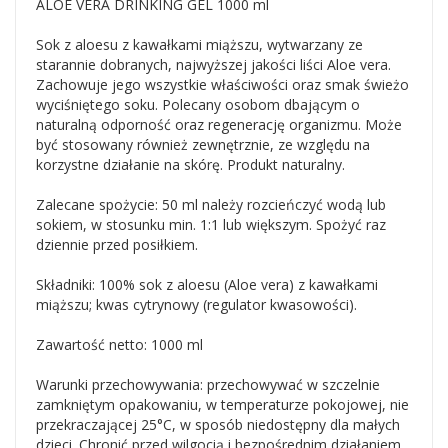
ALOE VERA DRINKING GEL 1000 ml
Sok z aloesu z kawałkami miąższu, wytwarzany ze
starannie dobranych, najwyższej jakości liści Aloe vera.
Zachowuje jego wszystkie właściwości oraz smak świeżo
wyciśniętego soku. Polecany osobom dbającym o
naturalną odporność oraz regenerację organizmu. Może
być stosowany również zewnętrznie, ze względu na
korzystne działanie na skórę. Produkt naturalny.
Zalecane spożycie: 50 ml należy rozcieńczyć wodą lub
sokiem, w stosunku min. 1:1 lub większym. Spożyć raz
dziennie przed posiłkiem.
Składniki: 100% sok z aloesu (Aloe vera) z kawałkami
miąższu; kwas cytrynowy (regulator kwasowości).
Zawartość netto: 1000 ml
Warunki przechowywania: przechowywać w szczelnie
zamkniętym opakowaniu, w temperaturze pokojowej, nie
przekraczającej 25°C, w sposób niedostępny dla małych
dzieci. Chronić przed wilgocią i bezpośrednim działaniem