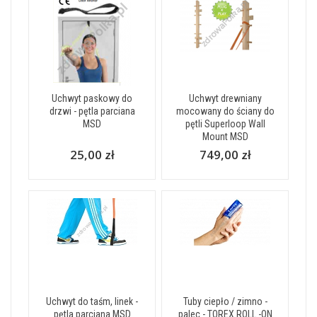
Uchwyt paskowy do
Uchwyt drewniany
drzwi - pętla parciana
mocowany do ściany do
MSD
pętli Superloop Wall
Mount MSD
25,00 zł
749,00 zł
Uchwyt do taśm, linek -
Tuby ciepło / zimno -
pętla parciana MSD
palec - TOREX ROLL -ON