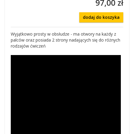
97,00 zł
dodaj do koszyka
Wyjątkowo prosty w obsłudze - ma otwory na każdy z
palców oraz posiada 2 strony nadających się do różnych
rodzajów ćwiczeń