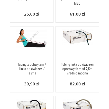
MSD
25,00 zł
61,00 zł
Tubing z uchwytem /
Tubing linka do ćwiczeń
Linka do ćwiczeń /
oporowych msd 7,5m
Taśma
średnio mocna
39,90 zł
82,00 zł