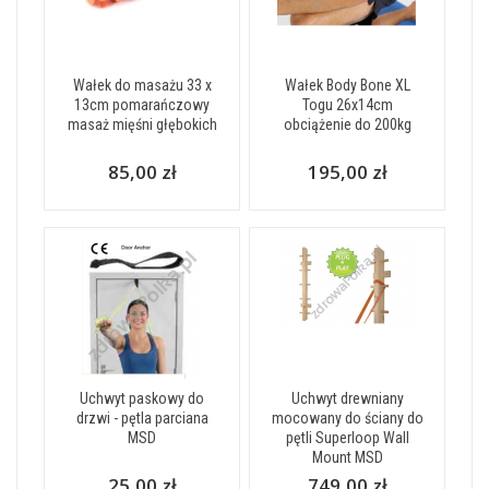
Wałek do masażu 33 x
Wałek Body Bone XL
13cm pomarańczowy
Togu 26x14cm
masaż mięśni głębokich
obciążenie do 200kg
85,00 zł
195,00 zł
Uchwyt paskowy do
Uchwyt drewniany
drzwi - pętla parciana
mocowany do ściany do
MSD
pętli Superloop Wall
Mount MSD
25,00 zł
749,00 zł