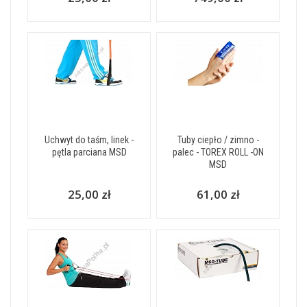
Uchwyt do taśm, linek -
Tuby ciepło / zimno -
pętla parciana MSD
palec - TOREX ROLL -ON
MSD
25,00 zł
61,00 zł