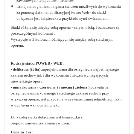
zawodowych terapeutów i trenerów.
Istnieje nieograniczona gama ćwiczeń możliwych do wykonania
za pomocą siatki rehabilitacyjnej Power Web - d
o siatki
dołączona jest książeczka z przykładowymi ćwiczeniami.
Siatki różnią się między sobą oporem - sztywnością, i oznaczone są
poszczególnymi kolorami .
Występuje w 3 kolorach różniących się między sobą stawianym
oporem:
Rodzaje siatki POWER - WEB:
- delikatna (żółta)
zaprojektowana dla osiągnięcia najpełniejszego
zakresu ruchów jak i dla wykonania ćwiczeń wymagających
niewielkiego oporu,
- umiarkowana ( czerwona ) i mocna ( zielona )
pozwala na
osiągnięcie umiarkowanego i średniego zakresu ruchów przy
większym oporze, jest przydatna w zaawansowanej rehabilitacji jak i
w ogólnym wzmocnieniu rąk,
Do każdej siatki dołączona jest książeczka z
proponowanymi zestawami ćwiczeń.
Cena za 1 szt