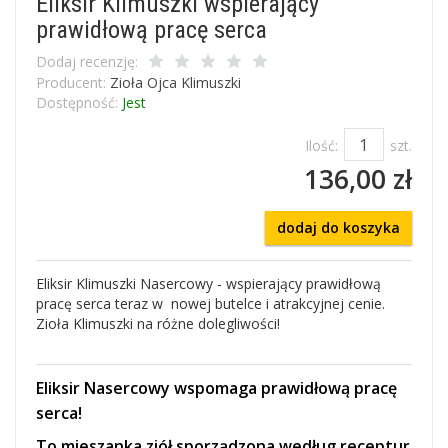
Eliksir Klimuszki wspierający
prawidłową pracę serca
Dodaj recenzję:
Producent:
Zioła Ojca Klimuszki
Dostępność:
Jest
Ilość:
szt.
136,00 zł
dodaj do koszyka
Eliksir Klimuszki Nasercowy - wspierający prawidłową
pracę serca teraz w nowej butelce i atrakcyjnej cenie.
Zioła Klimuszki na różne dolegliwości!
Eliksir Nasercowy wspomaga prawidłową pracę
serca!
To mieszanka ziół sporządzona według receptur