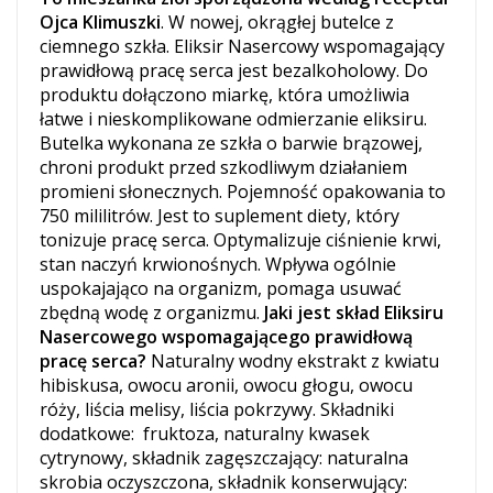
Ojca Klimuszki
. W nowej, okrągłej butelce z
ciemnego szkła.
Eliksir
Nasercowy wspomagający
prawidłową pracę serca jest bezalkoholowy.
Do
produktu dołączono miarkę, która umożliwia
łatwe i nieskomplikowane odmierzanie eliksiru.
Butelka wykonana ze szkła o barwie brązowej,
chroni produkt przed szkodliwym działaniem
promieni słonecznych. Pojemność opakowania to
750 mililitrów. Jest to suplement diety, który
tonizuje pracę serca. Optymalizuje ciśnienie krwi,
stan naczyń krwionośnych. Wpływa ogólnie
uspokajająco na organizm, pomaga usuwać
zbędną wodę z organizmu.
Jaki jest skład
Eliksiru
Nasercowego wspomaga
jącego
prawidłową
pracę serca?
Naturalny wodny ekstrakt z kwiatu
hibiskusa, owocu aronii, owocu głogu, owocu
róży, liścia melisy, liścia pokrzywy. Składniki
dodatkowe: fruktoza,
naturalny kwasek
cytrynowy, składnik zagęszczający: naturalna
skrobia oczyszczona, składnik konserwujący: