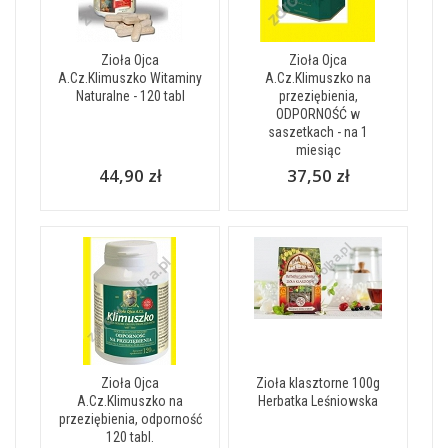
Zioła Ojca
Zioła Ojca
A.Cz.Klimuszko Witaminy
A.Cz.Klimuszko na
Naturalne - 120 tabl
przeziębienia,
ODPORNOŚĆ w
saszetkach - na 1
miesiąc
44,90 zł
37,50 zł
Zioła Ojca
Zioła klasztorne 100g
A.Cz.Klimuszko na
Herbatka Leśniowska
przeziębienia, odporność
120 tabl.