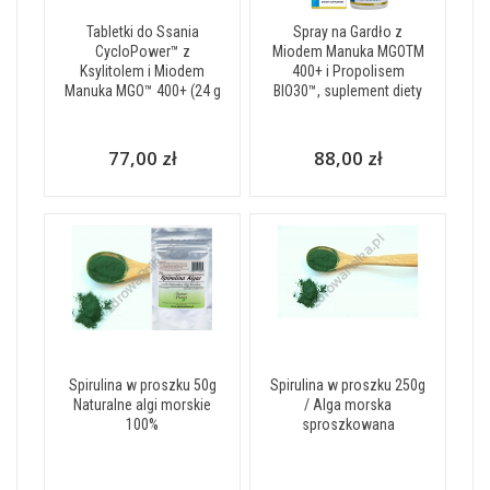
Tabletki do Ssania
Spray na Gardło z
CycloPower™ z
Miodem Manuka MGOTM
Ksylitolem i Miodem
400+ i Propolisem
Manuka MGO™ 400+ (24 g
BIO30™, suplement diety
77,00 zł
88,00 zł
Spirulina w proszku 50g
Spirulina w proszku 250g
Naturalne algi morskie
/ Alga morska
100%
sproszkowana