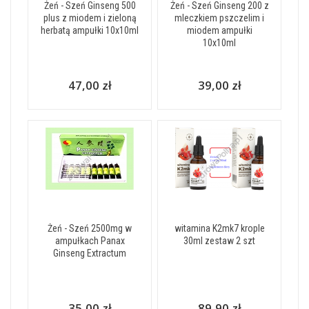
Żeń - Szeń Ginseng 500
Żeń - Szeń Ginseng 200 z
plus z miodem i zieloną
mleczkiem pszczelim i
herbatą ampułki 10x10ml
miodem ampułki
10x10ml
47,00 zł
39,00 zł
Żeń - Szeń 2500mg w
witamina K2mk7 krople
ampułkach Panax
30ml zestaw 2 szt
Ginseng Extractum
35,00 zł
89,90 zł