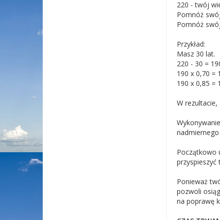
220 - twój w
Pomnóż swój m
Pomnóż swój 
Przykład:
Masz 30 lat.
220 - 30 = 19
190 x 0,70 = 
190 x 0,85 =
W rezultacie,
Wykonywanie 
nadmiernego 
Początkowo ut
przyspieszyć 
Ponieważ twój
pozwoli osiąg
na poprawę ko