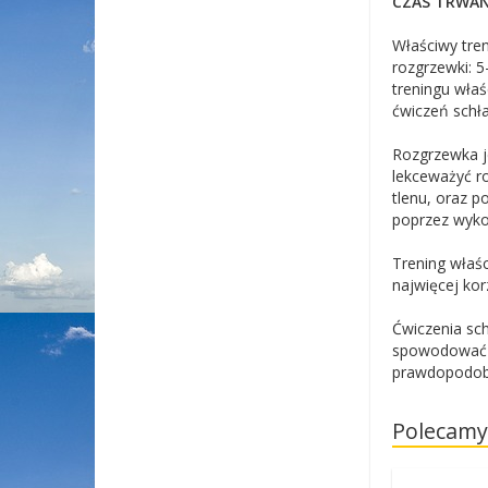
CZAS TRWAN
Właściwy tren
rozgrzewki: 
treningu wła
ćwiczeń schł
Rozgrzewka j
lekceważyć ro
tlenu, oraz 
poprzez wyko
Trening właśc
najwięcej kor
Ćwiczenia sc
spowodować c
prawdopodobi
Polecamy