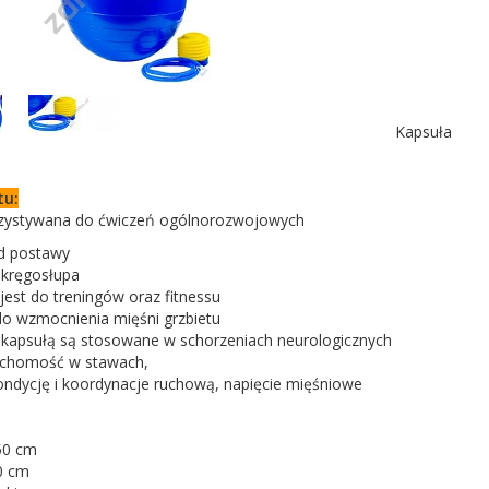
Kapsuła
tu:
rzystywana do ćwiczeń ogólnorozwojowych
ad postawy
i kręgosłupa
est do treningów oraz fitnessu
do wzmocnienia mięśni grzbietu
z kapsułą są stosowane w schorzeniach neurologicznych
uchomość w stawach,
ondycję i koordynacje ruchową, napięcie mięśniowe
50 cm
0 cm