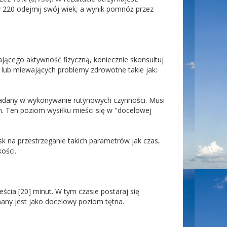
y 220 odejmij swój wiek, a wynik pomnóż przez
ącego aktywność fizyczną, koniecznie skonsultuj
a lub miewających problemy zdrowotne takie jak:
kładany w wykonywanie rutynowych czynności. Musi
. Ten poziom wysiłku mieści się w "docelowej
k na przestrzeganie takich parametrów jak czas,
kości.
ścia [20] minut. W tym czasie postaraj się
any jest jako docelowy poziom tętna.