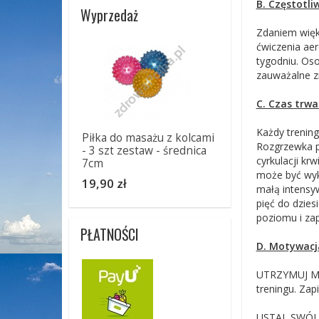
B. Częstotli
Wyprzedaż
Zdaniem więks
ćwiczenia aer
tygodniu. Oso
zauważalne zm
C. Czas trwa
Każdy trening
Piłka do masażu z kolcami
Rozgrzewka po
- 3 szt zestaw - średnica
cyrkulacji kr
7cm
może być wyko
19,90 zł
małą intensyw
pięć do dzies
poziomu i za
PŁATNOŚCI
D. Motywacj
UTRZYMUJ MO
treningu. Zap
USTAL SWÓJ Z