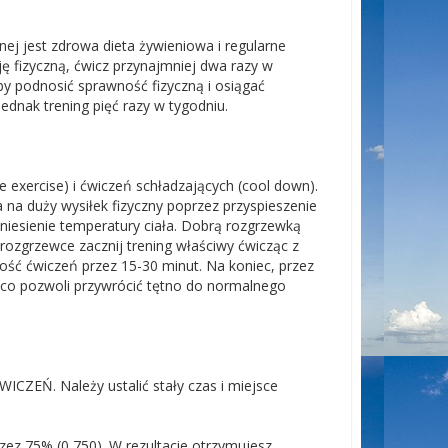
ej jest zdrowa dieta żywieniowa i regularne
ę fizyczną, ćwicz przynajmniej dwa razy w
by podnosić sprawność fizyczną i osiągać
ednak trening pięć razy w tygodniu.
e exercise) i ćwiczeń schładzających (cool down).
 na duży wysiłek fizyczny poprzez przyspieszenie
dniesienie temperatury ciała. Dobrą rozgrzewką
rozgrzewce zacznij trening właściwy ćwicząc z
ość ćwiczeń przez 15-30 minut. Na koniec, przez
a, co pozwoli przywrócić tętno do normalnego
Ń. Należy ustalić stały czas i miejsce
z 75% (0,750). W rezultacie otrzymujesz