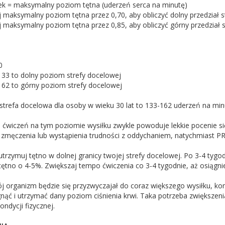
iek = maksymalny poziom tętna (uderzeń serca na minutę)
aksymalny poziom tętna przez 0,70, aby obliczyć dolny przedział s
maksymalny poziom tętna przez 0,85, aby obliczyć górny przedział s
0
133 to dolny poziom strefy docelowej
 162 to górny poziom strefy docelowej
 strefa docelowa dla osoby w wieku 30 lat to 133-162 uderzeń na min
ćwiczeń na tym poziomie wysiłku zwykle powoduje lekkie pocenie si
zmęczenia lub wystąpienia trudności z oddychaniem, natychmiast P
rzymuj tętno w dolnej granicy twojej strefy docelowej. Po 3-4 tygo
tętno o 4-5%. Zwiększaj tempo ćwiczenia co 3-4 tygodnie, aż osiągni
 organizm będzie się przyzwyczajał do coraz większego wysiłku, ko
nąć i utrzymać dany poziom ciśnienia krwi. Taka potrzeba zwiększen
ndycji fizycznej.