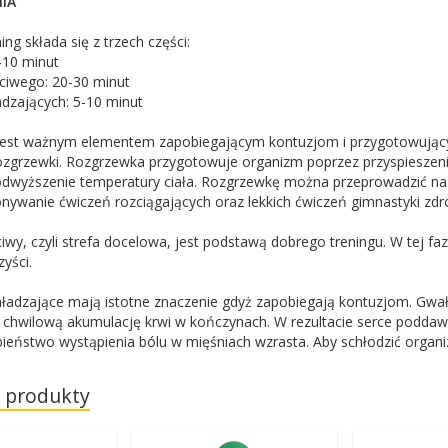
IA
ing składa się z trzech części:
5-10 minut
ściwego: 20-30 minut
adzających: 5-10 minut
est ważnym elementem zapobiegającym kontuzjom i przygotowujący
zgrzewki. Rozgrzewka przygotowuje organizm poprzez przyspieszenie 
podwyższenie temperatury ciała. Rozgrzewkę można przeprowadzić na
nywanie ćwiczeń rozciągających oraz lekkich ćwiczeń gimnastyki zd
iwy, czyli strefa docelowa, jest podstawą dobrego treningu. W tej faz
zyści.
hładzające mają istotne znaczenie gdyż zapobiegają kontuzjom. Gw
hwilową akumulację krwi w kończynach. W rezultacie serce poddaw
eństwo wystąpienia bólu w mięśniach wzrasta. Aby schłodzić organi
 produkty