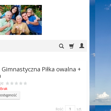
 Gimnastyczna Piłka owalna +
a
ję:
Brak
dostępność
Ilość:
szt.