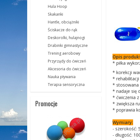
Hula Hoop
Skakanki
Hantle, obciążniki
Ściskacze do rąk
Deskorolki, hulajnogi
Drabinki gimnastyczne
Trening aerobowy
Opis produk
Przyrządy do ćwiczeń
* piłka wyko
Akcesoria do ćwiczeń
* korekcji w
Nauka pływania
* rehabilitacj
* stosowana j
Terapia sensoryczna
* nadaje się 
* ćwiczenia 
Promocje
* zwiększa r
* poprawia k
Wymiary:
- szerokość: 
- długość: 10