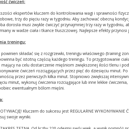
wość ćwiczeń:
zości ekspertów kluczem do kontrolowania wagi i sprawności fizyczn
obowe, trzy do pięciu razy w tygodniu. Aby zachować obecną kondycj
ba dorosła musi zwykle ćwiczyć przynajmniej trzy razy w tygodniu, a
iany w wadze ciała i tkance tłuszczowej. Najlepsze efekty przynosi j
nia treningu:
 powinien składać się z rozgrzewki, treningu właściwego (training zon
winna być istotną częścią każdego treningu. To przygotowanie ciała
wi mający na celu dostarczenie mięśniom zwiększonej ilości tlenu i po
nywanie ćwiczeń rozciągających przez pięć do dziesięciu minut. Po 
nością przez pierwszych kilka minut. Stopniowo zwiększaj intensywn
ięciu minut, wykonuj ćwiczenia rozciągające lub inne lekkie ćwiczeni
pobiec ewentualnym bólom mięśni.
a:
TYWACJĘ! Kluczem do sukcesu jest REGULARNE WYKONYWANIE ĆWICZE
isuj swoje wyniki.
AKRES TĘTNA. Od liczby 220 odejmij swój wiek, a wynik pomnóż prze