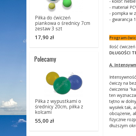
- kolor: niebie
- materiał PC
- pompka w z
Piłka do ćwiczeń
- gwarancja 1
piankowa o średnicy 7cm
zestaw 3 szt
17,90 zł
Program ćwi
Ilość ćwicze
DŁUGOŚCI T
Polecamy
A. Intensywn
Intensywność,
ćwiczy na bez
ćwiczenia "k
ten wyznacza 
Piłka z wypustkami o
tętno w dolny
średnicy 20cm, piłka z
wysiłek tak, 
kolcami
obciążenie, 
fizycznie roz
55,00 zł
dłuższym okr