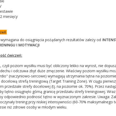
ski
V
estawie
2 miesięcy
czeń
ń wymagana do osiągnięcia pożądanych rezultatów zależy od I
NTENSY
RENINGU I MOTYWACJI
ość ćwiczeń:
 czyli poziom wysiłku musi być obliczony lekko na wyrost, nie dopusz
dechu i odczuwa zbyt duże zmęczenie. Właściwy poziom wysiłku możn
ardio" (naczyniowo-sercowe) wymagają utrzymania tętna na poziomie
docelową strefą treningową (Target Training Zone). W ciągu pierwsz
m przedziale strefy docelowej (tj. na poziomie ok. 70%). Przez nastę
aby tętno osiągnęło górną granicę przedziału strefy treningowej. Wra
aby odpowiednio podnosić tętno w wyznaczonym zakresie. Uwaga: Zale
poczynały trening przy niskiej intensywności (60-70% maksymalnego t
esie niż zdrowe osoby w młodym wieku.