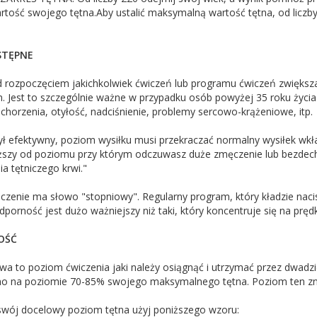
rtość swojego tętna.Aby ustalić maksymalną wartość tętna, od liczb
STĘPNE
rozpoczęciem jakichkolwiek ćwiczeń lub programu ćwiczeń zwiększaj
m. Jest to szczególnie ważne w przypadku osób powyżej 35 roku życi
chorzenia, otyłość, nadciśnienie, problemy sercowo-krążeniowe, itp.
był efektywny, poziom wysiłku musi przekraczać normalny wysiłek w
iższy od poziomu przy którym odczuwasz duże zmęczenie lub bezdech
nia tętniczego krwi."
zenie ma słowo "stopniowy". Regularny program, który kładzie nacis
odporność jest dużo ważniejszy niż taki, który koncentruje się na pręd
OŚĆ
wa to poziom ćwiczenia jaki należy osiągnąć i utrzymać przez dwadzie
no na poziomie 70-85% swojego maksymalnego tętna. Poziom ten zn
 swój docelowy poziom tętna użyj poniższego wzoru: