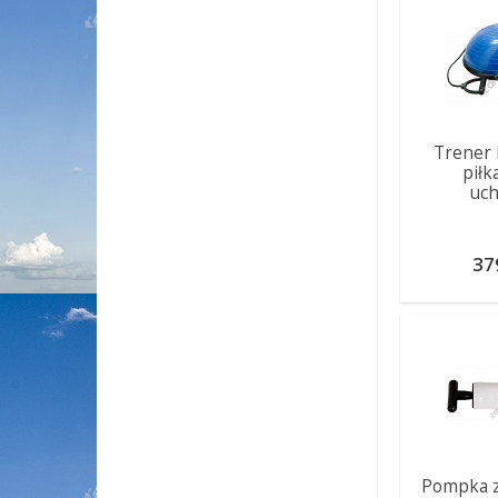
Trener 
piłk
uc
37
Pompka z 