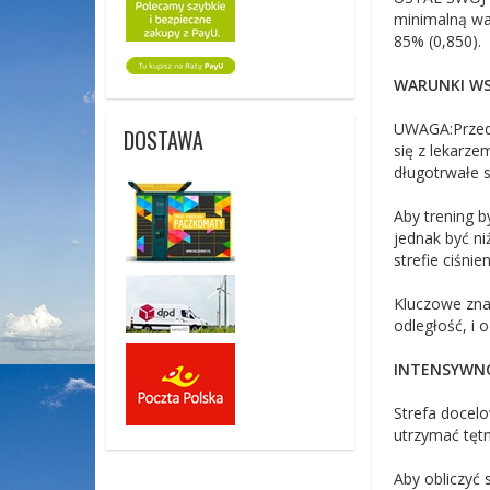
minimalną wa
85% (0,850).
WARUNKI W
UWAGA:Przed 
DOSTAWA
się z lekarze
długotrwałe s
Aby trening 
jednak być n
strefie ciśnie
Kluczowe znac
odległość, i 
INTENSYWN
Strefa docelo
utrzymać tęt
Aby obliczyć