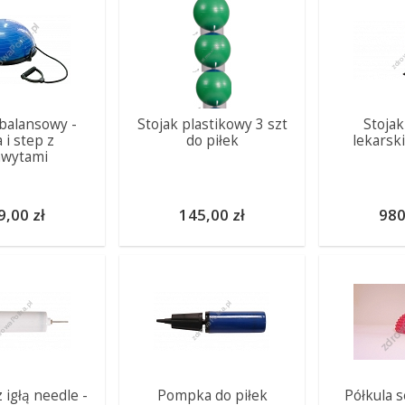
balansowy -
Stojak plastikowy 3 szt
Stojak
a i step z
do piłek
lekarsk
hwytami
9,00 zł
145,00 zł
980
igłą needle -
Pompka do piłek
Półkula 