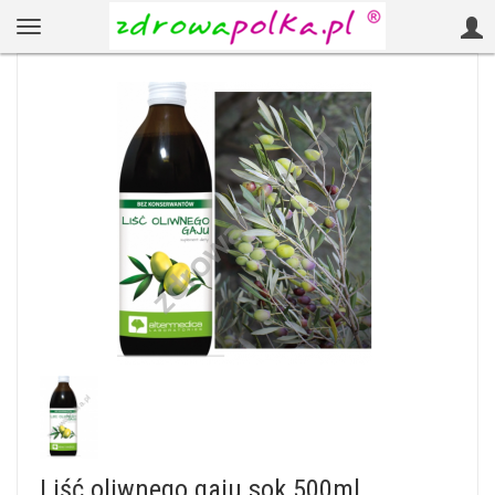
Liść oliwnego gaju sok 500ml