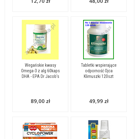
12,70 zł
48,00 zł
Wegańskie kwasy
Tabletki wspierające
Omega-3 z alg 60kaps
odporność Ojca
DHA - EPA Dr Jacob's
Klimuszki 120szt
89,00 zł
49,99 zł