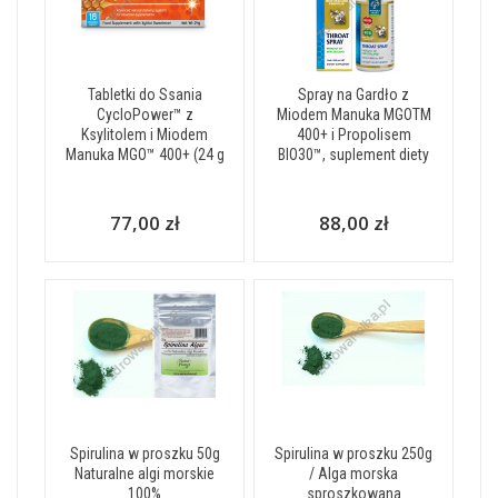
Tabletki do Ssania
Spray na Gardło z
CycloPower™ z
Miodem Manuka MGOTM
Ksylitolem i Miodem
400+ i Propolisem
Manuka MGO™ 400+ (24 g
BIO30™, suplement diety
77,00 zł
88,00 zł
Spirulina w proszku 50g
Spirulina w proszku 250g
Naturalne algi morskie
/ Alga morska
100%
sproszkowana