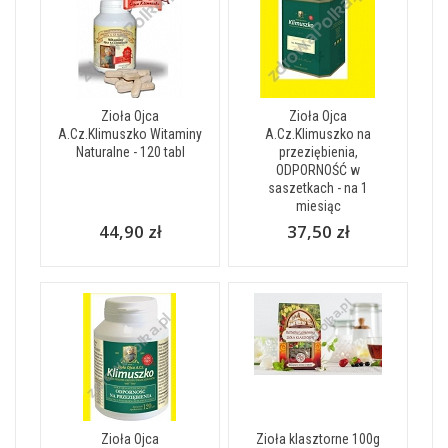
Zioła Ojca
Zioła Ojca
A.Cz.Klimuszko Witaminy
A.Cz.Klimuszko na
Naturalne - 120 tabl
przeziębienia,
ODPORNOŚĆ w
saszetkach - na 1
miesiąc
44,90 zł
37,50 zł
Zioła Ojca
Zioła klasztorne 100g