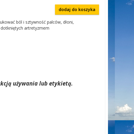
dodaj do koszyka
kować ból i sztywność palców, dłoni,
 dotkniętych artretyzmem
kcją używania lub etykietą.