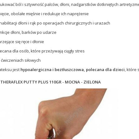
ukować ból i sztywność palców, dłoni, nadgarstków dotkniętych artretyz
pięcie, obolałe mięśnie i redukuje ich naprężenie
abilitacji dłoni i rąk po operacjach chirurgicznych i urazach
nkcje dłoni, barków po udarze
zejące się ręce i dłonie
lecana dla osób, które przeżywają ciągły stres
 ćwiczeniach siłowych
lateksu jest
hypoalergiczna i beztłuszczowa, polecana dla dzieci
, które
t
THERAFLEX PUTTY PLUS 110GR - MOCNA - ZIELONA