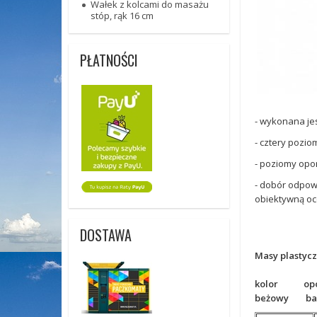
Wałek z kolcami do masażu
stóp, rąk 16 cm
PŁATNOŚCI
- wykonana jes
- cztery pozio
- poziomy opo
- dobór odpow
obiektywną oc
DOSTAWA
Masy plastycz
kolor op
beżowy bar