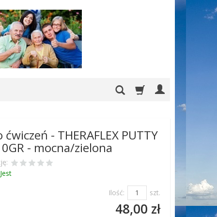
o ćwiczeń - THERAFLEX PUTTY
0GR - mocna/zielona
ję:
Jest
Ilość:
szt.
48,00 zł