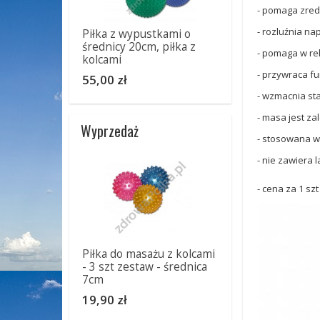
- pomaga zred
- rozluźnia na
Piłka z wypustkami o
średnicy 20cm, piłka z
- pomaga w reh
kolcami
- przywraca fu
55,00 zł
- wzmacnia star
- masa jest za
Wyprzedaż
- stosowana w
- nie zawiera 
- cena za 1 sz
Piłka do masażu z kolcami
- 3 szt zestaw - średnica
7cm
19,90 zł