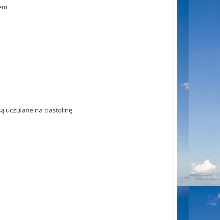
mem
 są uczulane na ciastolinę