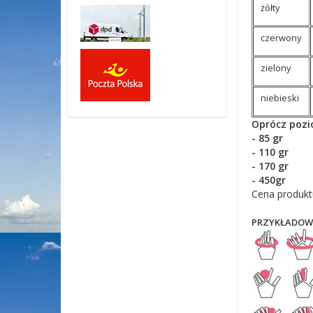
żółty
czerwony
zielony
niebieski
Oprócz pozi
- 85 gr
- 110 gr
- 170 gr
- 450gr
Cena produktu
PRZYKŁADOWE