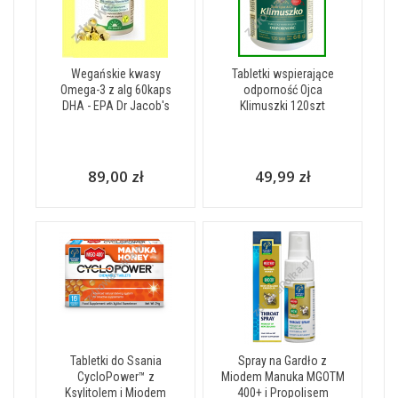
Wegańskie kwasy
Tabletki wspierające
Omega-3 z alg 60kaps
odporność Ojca
DHA - EPA Dr Jacob's
Klimuszki 120szt
89,00 zł
49,99 zł
Tabletki do Ssania
Spray na Gardło z
CycloPower™ z
Miodem Manuka MGOTM
Ksylitolem i Miodem
400+ i Propolisem