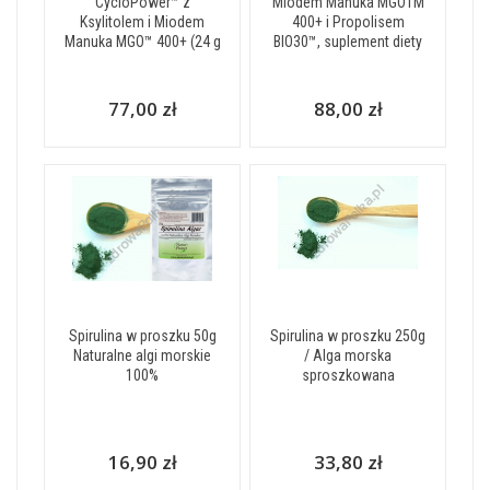
CycloPower™ z
Miodem Manuka MGOTM
Ksylitolem i Miodem
400+ i Propolisem
Manuka MGO™ 400+ (24 g
BIO30™, suplement diety
77,00 zł
88,00 zł
Spirulina w proszku 50g
Spirulina w proszku 250g
Naturalne algi morskie
/ Alga morska
100%
sproszkowana
16,90 zł
33,80 zł