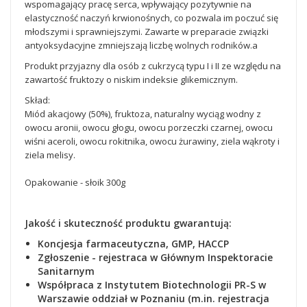
wspomagający pracę serca, wpływający pozytywnie na
elastyczność naczyń krwionośnych, co pozwala im poczuć się
młodszymi i sprawniejszymi. Zawarte w preparacie związki
antyoksydacyjne zmniejszają liczbę wolnych rodników.a
Produkt przyjazny dla osób z cukrzycą typu I i II ze względu na
zawartość fruktozy o niskim indeksie glikemicznym.
Skład:
Miód akacjowy (50%), fruktoza, naturalny wyciąg wodny z
owocu aronii, owocu głogu, owocu porzeczki czarnej, owocu
wiśni aceroli, owocu rokitnika, owocu żurawiny, ziela wąkroty i
ziela melisy.
Opakowanie - słoik 300g
Jakość i skuteczność produktu gwarantują:
Koncjesja farmaceutyczna, GMP, HACCP
Zgłoszenie - rejestraca
w Głównym Inspektoracie
Sanitarnym
Współpraca z Instytutem Biotechnologii PR-S w
Warszawie oddział w Poznaniu (m.in. rejestracja