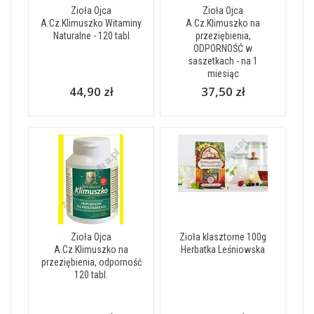
Zioła Ojca
Zioła Ojca
A.Cz.Klimuszko Witaminy
A.Cz.Klimuszko na
Naturalne - 120 tabl
przeziębienia,
ODPORNOŚĆ w
saszetkach - na 1
miesiąc
44,90 zł
37,50 zł
Zioła Ojca
Zioła klasztorne 100g
A.Cz.Klimuszko na
Herbatka Leśniowska
przeziębienia, odporność
120 tabl.