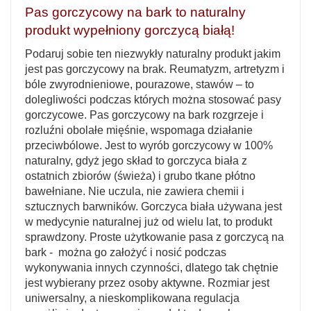
Pas gorczycowy na bark
to naturalny
produkt wypełniony gorczycą białą!
Podaruj sobie ten niezwykły naturalny produkt jakim
jest pas gorczycowy na brak. Reumatyzm, artretyzm i
bóle zwyrodnieniowe, pourazowe, stawów – to
dolegliwości podczas których można stosować pasy
gorczycowe. Pas gorczycowy na bark rozgrzeje i
rozluźni obolałe mięśnie, wspomaga działanie
przeciwbólowe. Jest to wyrób gorczycowy w 100%
naturalny, gdyż jego skład to gorczyca biała z
ostatnich zbiorów (świeża) i grubo tkane płótno
bawełniane. Nie uczula, nie zawiera chemii i
sztucznych barwników. Gorczyca biała używana jest
w medycynie naturalnej już od wielu lat, to produkt
sprawdzony. Proste użytkowanie pasa z gorczycą na
bark - można go założyć i nosić podczas
wykonywania innych czynności, dlatego tak chętnie
jest wybierany przez osoby aktywne. Rozmiar jest
uniwersalny, a nieskomplikowana regulacja