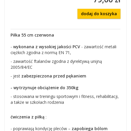
dodaj do koszyka
Piłka 55 cm czerwona
-
wykonana z wysokiej jakości PCV
- zawartość metali
ciężkich zgodna z normą EN 71,
- zawartość ftalanów zgodna z dyrektywą unijną
2005/84/EC
- jest
zabezpieczona przed pękaniem
- wytrzynuje obciążenie do 350kg
- stosowana w treningu sportowym i fitness, rehabilitacji,
a także w szkołach rodzenia
ćwiczenia z piłką
:
- poprawiają kondycję pleców –
zapobiega bólom