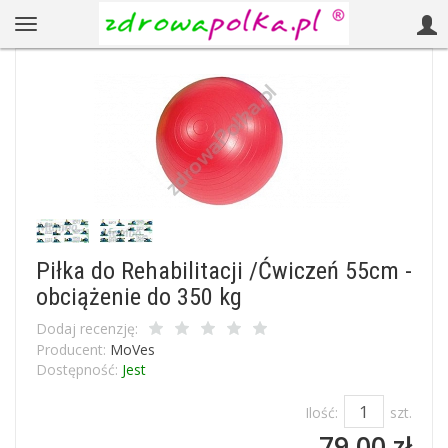
Piłka do Rehabilitacji /Ćwiczeń 55cm -
obciążenie do 350 kg
Dodaj recenzję:
Producent:
MoVes
Dostępność:
Jest
Ilość:
szt.
79,00 zł