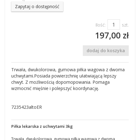
Zapytaj o dostępność
Ilość:
szt.
197,00 zł
dodaj do koszyka
Trwała, dwukolorowa, gumowa piłka wagowa z dwoma
uchwytami.Posiada powierzchnię ułatwiającą lepszy
chwyt. Z możliwością dopomopowania. Pomaga
wzmocnić mięśnie i polepszyć koordynację.
7235423altoER
Piłka lekarska z uchwytami 3kg
Trwała, dwukolorowa, gumowa piłka wagowa z dwoma