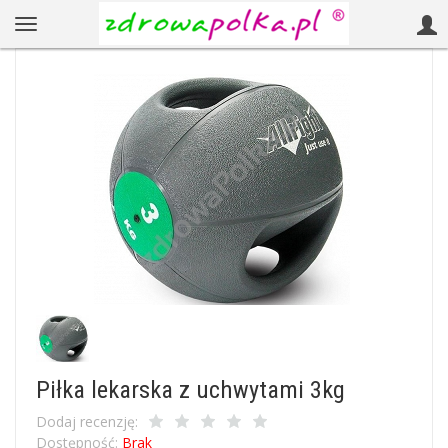
Piłka lekarska z uchwytami 3kg
Dodaj recenzję:
Dostępność:
Brak