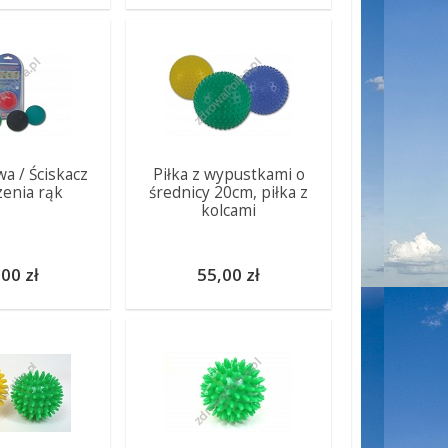
wa / Ściskacz
Piłka z wypustkami o
zenia rąk
średnicy 20cm, piłka z
kolcami
00 zł
55,00 zł