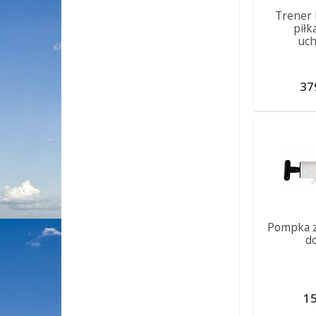
Trener 
piłk
uc
37
Pompka z 
do
15