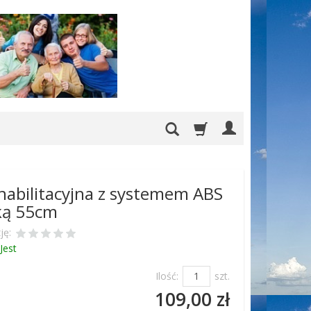
ehabilitacyjna z systemem ABS
ką 55cm
ję:
Jest
Ilość:
szt.
109,00 zł