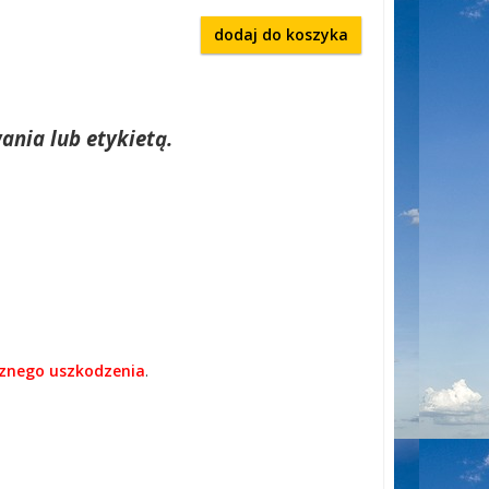
dodaj do koszyka
ania lub etykietą.
cznego uszkodzenia
.