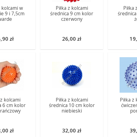
z kolcami w
Piłka z kolcami
Piłka 
e 9 i 7,5cm
średnica 9 cm kolor
średnica
warde
czerwony
ż
,90 zł
26,00 zł
19,
 z kolcami
Piłka z kolcami
Piłka z
a 6 cm kolor
średnica 10 cm kolor
ćwicze
rańczowy
niebieski
po
,00 zł
32,00 zł
39,