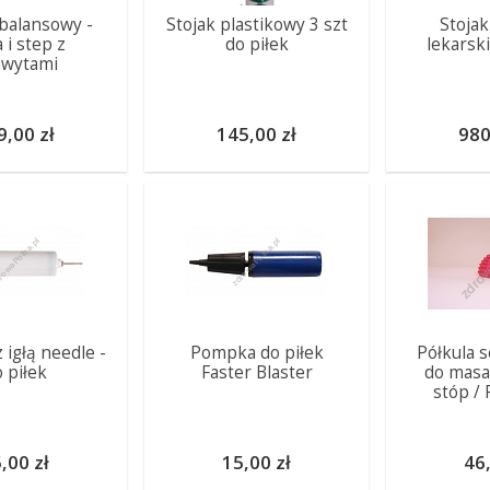
balansowy -
Stojak plastikowy 3 szt
Stojak
a i step z
do piłek
lekarsk
hwytami
9,00 zł
145,00 zł
980
igłą needle -
Pompka do piłek
Półkula 
 piłek
Faster Blaster
do masa
stóp / 
,00 zł
15,00 zł
46,