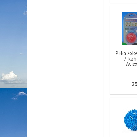
Piłka żel
/ Reha
ćwicz
25