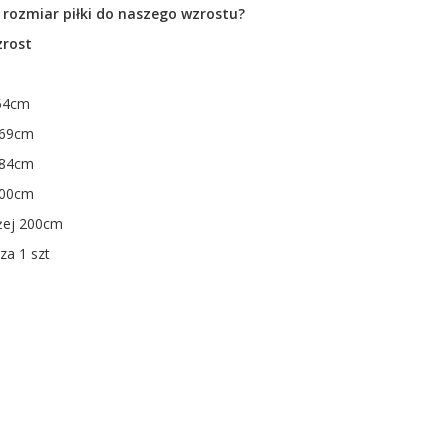
 rozmiar piłki do naszego wzrostu?
zrost
54cm
169cm
184cm
200cm
żej 200cm
za 1 szt