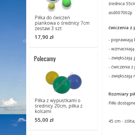
średnica 55c
asd007002p
Piłka do ćwiczeń
piankowa o średnicy 7cm
ćwiczenia z 
zestaw 3 szt
17,90 zł
- poprawiają
- wzmacniają 
Polecamy
- zwiększają 
- ćwiczenia z
- zwiększają
Rozmiary pi
Piłka z wypustkami o
Piłki dostępn
średnicy 20cm, piłka z
kolcami
55,00 zł
45 cm - żółta