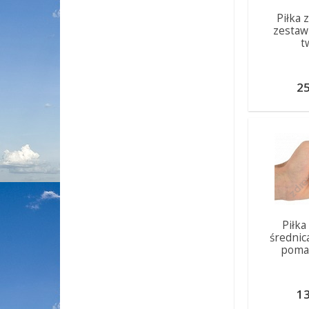
Piłka 
zestawi
t
25
Piłka
średnic
poma
13