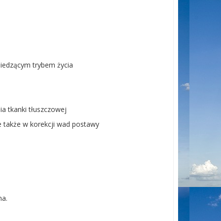
edzącym trybem życia
ia tkanki tłuszczowej
 także w korekcji wad postawy
na.