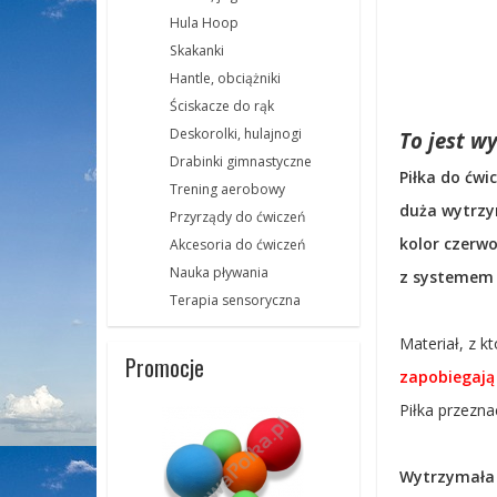
Hula Hoop
Skakanki
Hantle, obciążniki
Ściskacze do rąk
Deskorolki, hulajnogi
To jest w
Drabinki gimnastyczne
Piłka do ćwic
Trening aerobowy
duża wytrzy
Przyrządy do ćwiczeń
kolor czerw
Akcesoria do ćwiczeń
Nauka pływania
z systemem
Terapia sensoryczna
Materiał, z k
Promocje
zapobiegają
Piłka przezna
Wytrzymała 