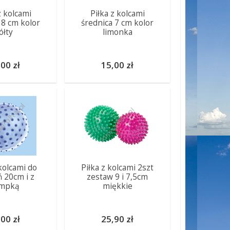
z kolcami
Piłka z kolcami
 8 cm kolor
średnica 7 cm kolor
ółty
limonka
00 zł
15,00 zł
 kolcami do
Piłka z kolcami 2szt
ń 20cm i z
zestaw 9 i 7,5cm
mpką
miękkie
00 zł
25,90 zł