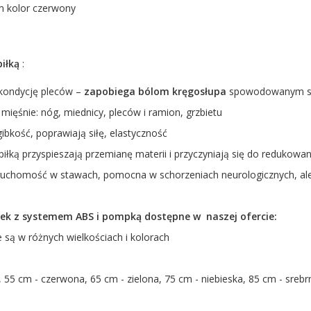
m kolor czerwony
piłką
:
 kondycję pleców –
zapobiega bólom kręgosłupa
spowodowanym si
mięśnie: nóg, miednicy, pleców i ramion, grzbietu
gibkość, poprawiają siłę, elastyczność
 piłką przyspieszają przemianę materii i przyczyniają się do redukowan
 ruchomość w stawach, pomocna w schorzeniach neurologicznych, ale
łek z systemem ABS i pompką dostępne w naszej ofercie:
e są w różnych wielkościach i kolorach
, 55 cm - czerwona, 65 cm - zielona, 75 cm - niebieska, 85 cm - srebr