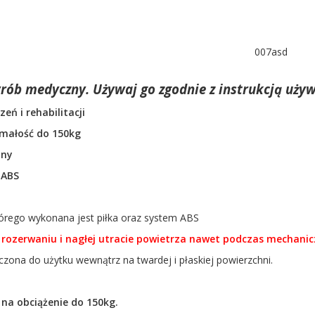
007asd
yrób medyczny. Używaj go zgodnie z instrukcją używ
zeń i rehabilitacji
małość do 150kg
ony
 ABS
tórego wykonana jest piłka oraz system ABS
 rozerwaniu i nagłej utracie powietrza nawet podczas mechani
czona do użytku wewnątrz na twardej i płaskiej powierzchni.
na obciążenie do 150kg.