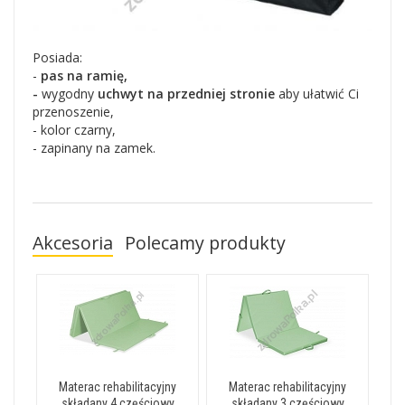
Posiada:
-
pas na ramię,
-
wygodny
uchwyt na przedniej stronie
aby ułatwić Ci
przenoszenie,
- kolor czarny,
- zapinany na zamek.
Akcesoria
Polecamy produkty
Materac rehabilitacyjny
Materac rehabilitacyjny
składany 4 częściowy
składany 3 częściowy