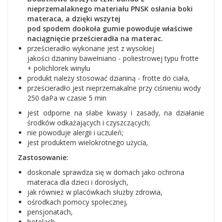
nieprzemalaknego materiału PNSK osłania boki
materaca, a dzięki wszytej
pod spodem dookoła gumie powoduje właściwe
naciągnięcie prześcieradła na materac.
prześcieradło wykonane jest z wysokiej
jakości dzianiny bawełniano - poliestrowej typu frotte
+ polichlorek winylu
produkt należy stosować dzianiną - frotte do ciała,
prześcieradło jest nieprzemakalne przy ciśnieniu wody
250 daPa w czasie 5 min
jest odporne na słabe kwasy i zasady, na działanie
środków odkażających i czyszczących;
nie powoduje alergii i uczuleń;
jest produktem wielokrotnego użycia,
Zastosowanie:
doskonale sprawdza się w domach jako ochrona
materaca dla dzieci i dorosłych,
jak również w placówkach służby zdrowia,
ośrodkach pomocy społecznej,
pensjonatach,
hotelach,