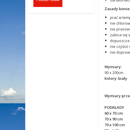
sanatoriach
Zasady konse
prać w temp
nie chlorow
nie prasow
zaleca się 
dopuszcza 
nie czyścić
nie doprow
Wymiary:
90 x 200cm
Kolory: biały
Wymiary prześ
PODKŁADY
60 x 70 cm
70 x 90 cm
70 x 100 cm