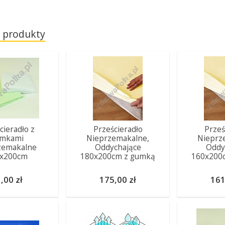
 produkty
cieradło z
Prześcieradło
Prześ
mkami
Nieprzemakalne,
Nieprz
zemakalne
Oddychające
Oddy
0x200cm
180x200cm z gumką
160x200
,00 zł
175,00 zł
161