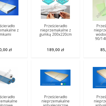
ścieradło
Prześcieradło
Prześ
emakalne z
nieprzemakalne z
nieprz
mkami
gumką 200x220cm
wodo
90/14
0,00 zł
189,00 zł
85,
ścieradło
Prześcieradło
Prześ
zemakalne
nieprzemakalne
nieprz
ulozowe
antyalergiczne
antya