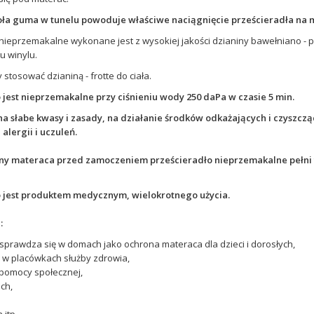
a guma w tunelu powoduje właściwe naciągnięcie prześcieradła na mat
nieprzemakalne wykonane jest z wysokiej jakości dzianiny bawełniano - poli
ku winylu.
 stosować dzianiną - frotte do ciała.
 jest nieprzemakalne przy ciśnieniu wody 250 daPa w czasie 5 min.
na słabe kwasy i zasady, na działanie środków odkażających i czyszczą
alergii i uczuleń.
ny materaca przed zamoczeniem prześcieradło nieprzemakalne pełni 
o jest produktem medycznym, wielokrotnego użycia.
:
sprawdza się w domach jako ochrona materaca dla dzieci i dorosłych,
ż w placówkach służby zdrowia,
pomocy społecznej,
ch,