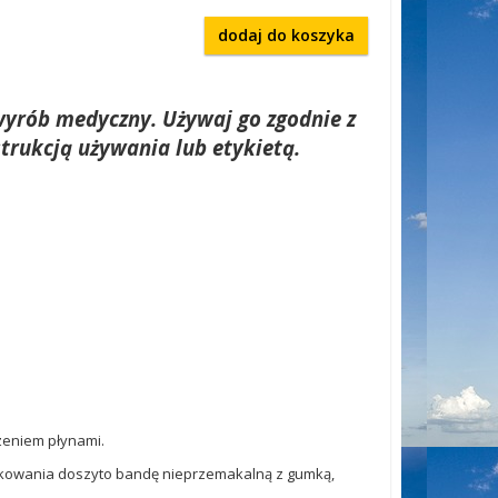
dodaj do koszyka
wyrób medyczny. Używaj go zgodnie z
strukcją używania lub etykietą.
zeniem płynami.
ytkowania doszyto bandę nieprzemakalną z gumką,