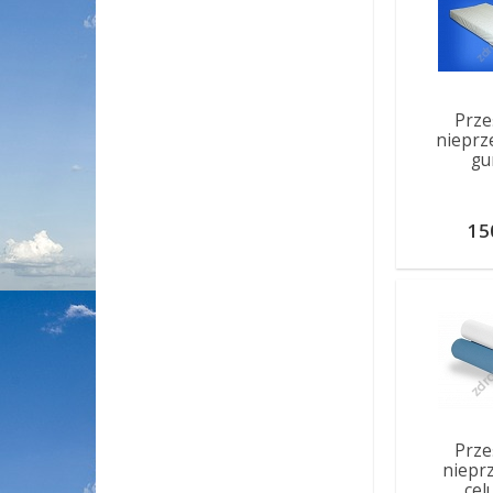
Prze
nieprz
gu
15
Prze
niepr
cel