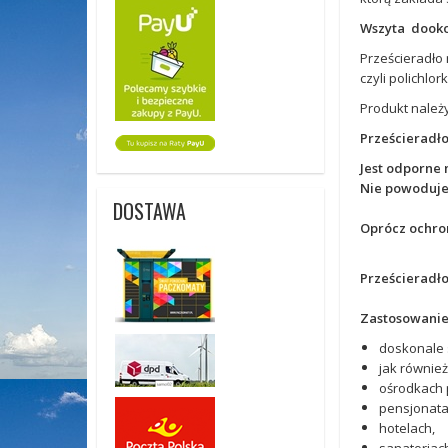
Wszyta dookoł
Prześcieradło 
czyli polichlor
Produkt należy
Prześcieradło
Jest odporne 
Nie powoduje 
DOSTAWA
Oprócz ochro
Prześcieradł
Zastosowanie
doskonale 
jak równie
ośrodkach 
pensjonata
hotelach,