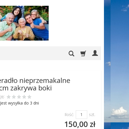
eradło nieprzemakalne
cm zakrywa boki
ję:
Jest wysyłka do 3 dni
Ilość:
szt.
150,00 zł