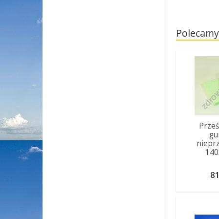
Polecamy
Prześ
gu
niepr
14
81