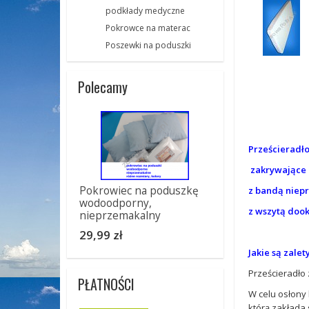
podkłady medyczne
Pokrowce na materac
Poszewki na poduszki
Polecamy
Prześcieradł
zakrywające i
Pokrowiec na poduszkę
z bandą niep
wodoodporny,
z wszytą dook
nieprzemakalny
29,99 zł
Jakie są zale
Prześcieradło
PŁATNOŚCI
W celu osłony
którą zakłada 