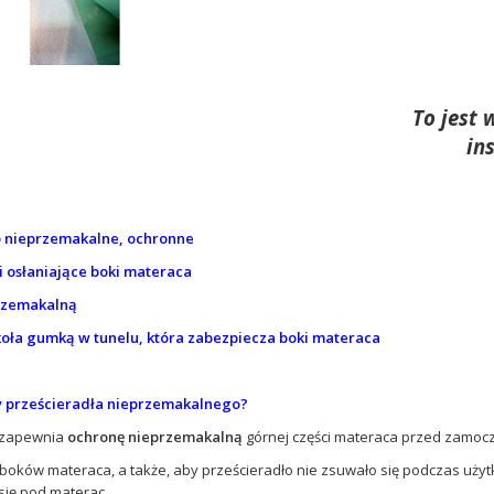
To jest 
in
o nieprzemakalne, ochronne
 osłaniające boki materaca
rzemakalną
oła gumką w tunelu, która zabezpiecza boki materaca
ty prześcieradła nieprzemakalnego?
 zapewnia
ochronę nieprzemakalną
górnej części materaca przed zamoc
 boków materaca, a także, aby prześcieradło nie zsuwało się podczas uż
się pod materac.