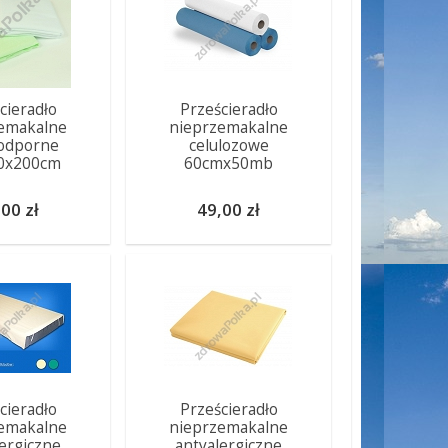
cieradło
Prześcieradło
emakalne
nieprzemakalne
odporne
celulozowe
0x200cm
60cmx50mb
00 zł
49,00 zł
cieradło
Prześcieradło
emakalne
nieprzemakalne
lergiczne
antyalergiczne