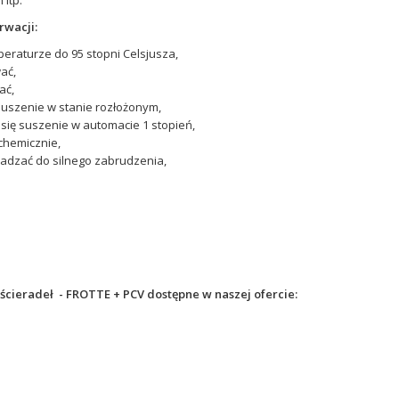
 itp.
rwacji:
eraturze do 95 stopni Celsjusza,
ać,
ać,
suszenie w stanie rozłożonym,
się suszenie w automacie 1 stopień,
 chemicznie,
adzać do silnego zabrudzenia,
cieradeł - FROTTE + PCV dostępne w naszej ofercie: