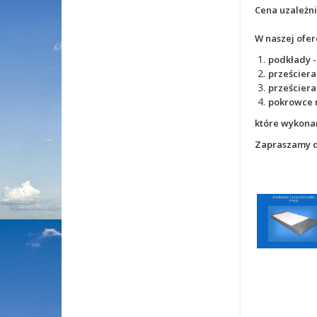
Cena uzależni
W naszej oferc
podkłady -
prześcier
prześciera
pokrowce 
które wykonan
Zapraszamy do