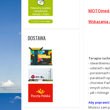
MOTOmed vi
Wskazania 
DOSTAWA
Terapia rucho
- stwardnieniu
- udarach i wy
- porażeniach k
- paraliżach s
- chorobie Pa
- innych schor
- jak i różneg
Aby poprawić 
Możesz sam prz