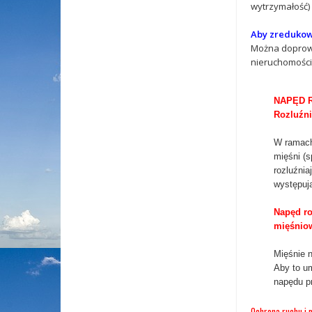
wytrzymałość) 
Aby zredukowa
Można doprowa
nieruchomości
NAPĘD 
Rozluźni
W ramach
mięśni (s
rozluźnia
występuj
Napęd ro
mięśnio
Mięśnie n
Aby to u
napędu p
Ochrona ruchu i 