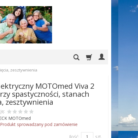
ięcia, zesztywnienia
elektryczny MOTOmed Viva 2
 przy spastyczności, stanach
a, zesztywnienia
ję:
ECK MOTOmed
Produkt sprowadzany pod zamówienie
Ilość:
szt.