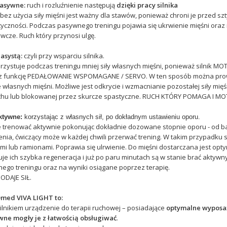
pasywne:
ruch i rozluźnienie następują
dzięki pracy silnika
ez użycia siły mięśni jest ważny dla stawów, ponieważ chroni je przed sz
yczności. Podczas pasywnego treningu pojawia się ukrwienie mięśni oraz 
cze. Ruch który przynosi ulgę.
asystą:
czyli przy wsparciu silnika.
zystuje podczas treningu mniej siły własnych mięśni, ponieważ silnik MOT
z funkcję PEDAŁOWANIE WSPOMAGANE / SERVO. W ten sposób można prowad
e własnych mięśni. Możliwe jest odkrycie i wzmacnianie pozostałej siły mi
hu lub blokowanej przez skurcze spastyczne. RUCH KTÓRY POMAGA I MO
ktywne:
korzystając z własnych sił, po dokładnym ustawieniu oporu.
 trenować aktywnie pokonując dokładnie dozowane stopnie oporu - od bar
ia, ćwiczący może w każdej chwili przerwać trening. W takim przypadku si
i lub ramionami. Poprawia się ulrwienie. Do mięśni dostarczana jest opt
e ich szybka regeneracja i już po paru minutach są w stanie brać aktywn
ego treningu oraz na wyniki osiągane poprzez terapię.
ODAJE SIŁ.
ed VIVA LIGHT to:
lnikiem urządzenie do terapii ruchowej – posiadające
optymalne wyposaż
ne mogły je z łatwością obsługiwać
.