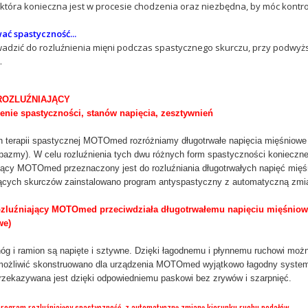
która konieczna jest w procesie chodzenia oraz niezbędna, by móc kontr
ć spastyczność...
dzić do rozluźnienia mięni podczas spastycznego skurczu, przy podwyżs
.
ROZLUŹNIAJĄCY
enie spastyczności, stanów napięcia, zesztywnień
 terapii spastycznej MOTOmed rozróżniamy długotrwałe napięcia mięśniowe 
pazmy). W celu rozluźnienia tych dwu różnych form spastyczności konieczn
jący MOTOmed przeznaczony jest do rozluźniania długotrwałych napięć mięśn
ących skurczów zainstalowano program antyspastyczny z automatyczną zmian
zluźniający MOTOmed przeciwdziała długotrwałemu napięciu mięśniow
we)
óg i ramion są napięte i sztywne. Dzięki łagodnemu i płynnemu ruchowi można
możliwić skonstruowano dla urządzenia MOTOmed wyjątkowo łagodny syst
rzekazywana jest dzięki odpowiedniemu paskowi bez zrywów i szarpnięć.
program rozluźniający spastyczność, z automatyczną zmianą kierunku ruchu pedałów