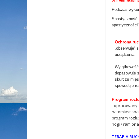
Podczas wykony
Spastyczność 
spastyczności“
Ochrona ru
„obserwuje“ 
urządzenia.
Wyjątkowość 
dopasowuje s
skurczu mięś
spowoduje ro
Program rozlu
- opracowany z
natomiast spas
program rozluź
nogi / ramiona
TERAPIA RU