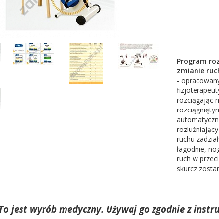
Program roz
zmianie ruc
- opracowany
fizjoterapeu
rozciągając 
rozciągniętym
automatyczni
rozluźniając
ruchu zadział
łagodnie, nog
ruch w przec
skurcz zostan
To jest wyrób medyczny. Używaj go zgodnie z instru