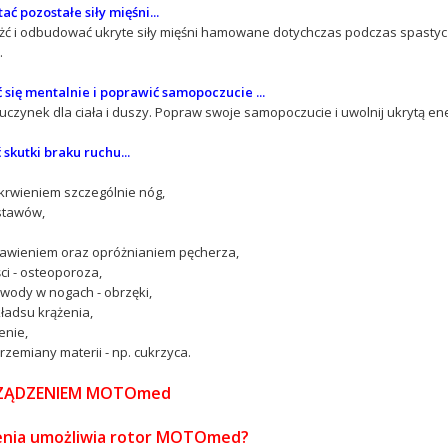
ć pozostałe siły mięśni...
ć i odbudować ukryte siły mięśni hamowane dotychczas podczas spastyc
.
się mentalnie i poprawić samopoczucie ...
uczynek dla ciała i duszy. Popraw swoje samopoczucie i uwolnij ukrytą ene
skutki braku ruchu...
ukrwieniem szczególnie nóg,
 stawów,
trawieniem oraz opróżnianiem pęcherza,
ści - osteoporoza,
ę wody w nogach - obrzęki,
kładsu krążenia,
enie,
rzemiany materii - np. cukrzyca.
RZĄDZENIEM MOTOmed
zenia umożliwia rotor MOTOmed?