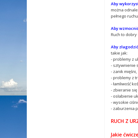
Aby wykorzysta
można odnależ
pełnego ruchu
Aby wzmocnić 
Ruch to dobry 
Aby złagodzić 
takie jak:
- problemy z 
- sztywnienie
- zanik mięśni,
- problemy z 
- łamliwość ko
- zbieranie si
- osłabienie u
- wysokie ciśni
- zaburzenia p
RUCH Z U
Jakie ćwic