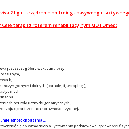
va 2 light urządzenie do trningu pasywnego i aktywne
/ Cele terapii z roterem rehabilitacyjnym MOTOmed:
wa jest szczególnie wskazana przy:
 rozsianym,
lewach,
ończyn górnych i dolnych (paraplegii, tetraplegii),
pastycznych,
rkinsona
zeniach neurologicznychi geriatrycznych,
o rodzaju ograniczeniach sprawności fizycznej.
umiejętność chodzenia....
yczynić się do wzmocnienia i ytrzymania podstawowej sprawnośći fizycznej