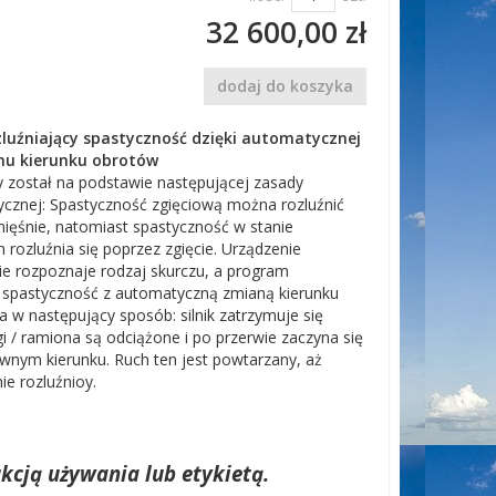
32 600,00 zł
dodaj do koszyka
luźniający spastyczność dzięki automatycznej
hu kierunku obrotów
 został na podstawie następującej zasady
tycznej: Spastyczność zgięciową można rozluźnić
mięśnie, natomiast spastyczność w stanie
 rozluźnia się poprzez zgięcie. Urządzenie
e rozpoznaje rodzaj skurczu, a program
y spastyczność z automatyczną zmianą kierunku
a w następujący sposób: silnik zatrzymuje się
i / ramiona są odciążone i po przerwie zaczyna się
iwnym kierunku. Ruch ten jest powtarzany, aż
ie rozluźnioy.
kcją używania lub etykietą.