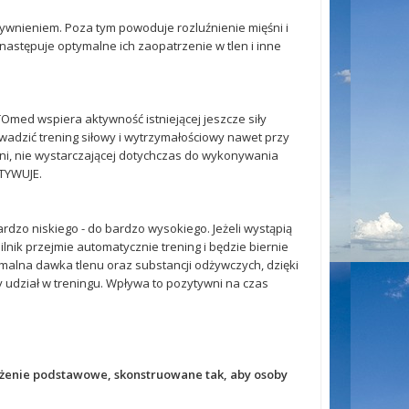
tywnieniem. Poza tym powoduje rozluźnienie mięśni i
następuje optymalne ich zaopatrzenie w tlen i inne
Omed wspiera aktywność istniejącej jeszcze siły
zić trening siłowy i wytrzymałościowy nawet przy
ęśni, nie wystarczającej dotychczas do wykonywania
TYWUJE.
dzo niskiego - do bardzo wysokiego. Jeżeli wystąpią
lnik przejmie automatycznie trening i będzie biernie
ymalna dawka tlenu oraz substancji odżywczych, dzięki
y udział w treningu. Wpływa to pozytywni na czas
enie podstawowe, skonstruowane tak, aby osoby