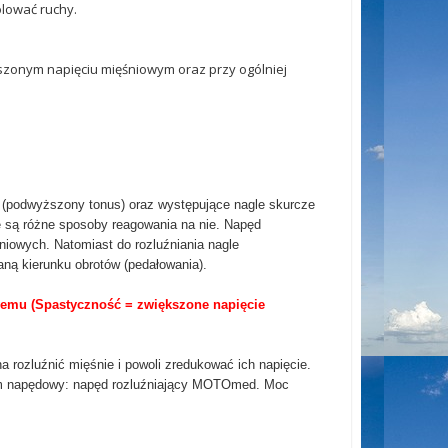
olować ruchy.
zonym napięciu mięśniowym oraz przy ogólniej
(podwyższony tonus) oraz występujące nagle skurcze
e są różne sposoby reagowania na nie. Napęd
iowych. Natomiast do rozluźniania nagle
ą kierunku obrotów (pedałowania).
emu (Spastyczność = zwiększone napięcie
 rozluźnić mięśnie i powoli zredukować ich napięcie.
em napędowy: napęd rozluźniający MOTOmed. Moc