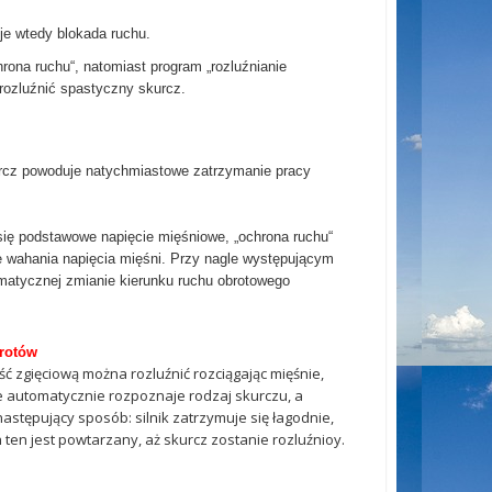
e wtedy blokada ruchu.
na ruchu“, natomiast program „rozluźnianie
rozluźnić spastyczny skurcz.
urcz powoduje natychmiastowe zatrzymanie pracy
się podstawowe napięcie mięśniowe, „ochrona ruchu“
e wahania napięcia mięśni. Przy nagle występującym
matycznej zmianie kierunku ruchu obrotowego
brotów
ć zgięciową można rozluźnić rozciągając mięśnie,
ie automatycznie rozpoznaje rodzaj skurczu, a
stępujący sposób: silnik zatrzymuje się łagodnie,
ten jest powtarzany, aż skurcz zostanie rozluźnioy.