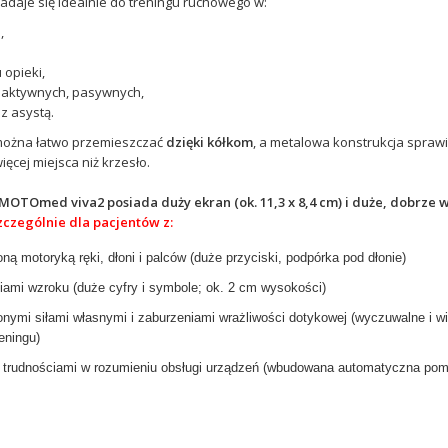
adaje się idealnie do treningu ruchowego w:
,
 opieki,
 aktywnych, pasywnych,
z asystą.
można łatwo przemieszczać
dzięki kółkom
, a metalowa konstrukcja sprawi
ięcej miejsca niż krzesło.
MOTOmed viva2 posiada duży ekran (ok. 11,3 x 8,4 cm) i duże, dobrze 
zczególnie dla pacjentów z:
ną motoryką ręki, dłoni i palców (duże przyciski, podpórka pod dłonie)
iami wzroku (duże cyfry i symbole; ok. 2 cm wysokości)
onymi siłami własnymi i zaburzeniami wrażliwości dotykowej (wyczuwalne i 
eningu)
 trudnościami w rozumieniu obsługi urządzeń (wbudowana automatyczna pom