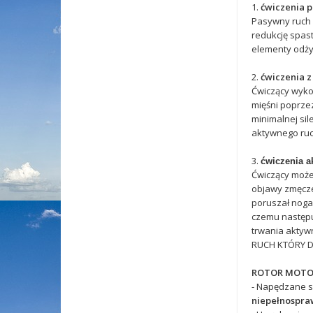
1.
ćwiczenia 
Pasywny ruch b
redukcję spast
elementy odżyw
2.
ćwiczenia z 
Ćwiczący wykor
mięśni poprze
minimalnej sil
aktywnego ruc
3.
ćwiczenia a
Ćwiczący może
objawy zmęczen
poruszał nogam
czemu następuj
trwania aktywn
RUCH KTÓRY D
ROTOR MOTOm
- Napędzane si
niepełnospraw