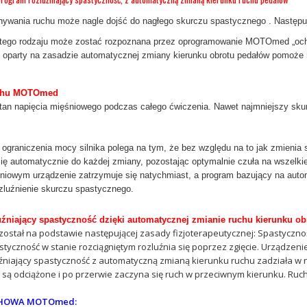
wania ruchu może nagle dojść do nagłego skurczu spastycznego . Następuj
tego rodzaju może zostać rozpoznana przez oprogramowanie MOTOmed „ochro
 oparty na zasadzie automatycznej zmiany kierunku obrotu pedałów pomoże 
chu MOTOmed
stan napięcia mięśniowego podczas całego ćwiczenia. Nawet najmniejszy sk
ograniczenia mocy silnika polega na tym, że bez względu na to jak zmienia 
ię automatycznie do każdej zmiany, pozostając optymalnie czuła na wszelki
niowym urządzenie zatrzymuje się natychmiast, a program bazujący na auto
zluźnienie skurczu spastycznego.
źniający spastyczność dzięki automatycznej zmianie ruchu kierunku o
ostał na podstawie następującej zasady fizjoterapeutycznej: Spastycznoś
tyczność w stanie rozciągniętym rozluźnia się poprzez zgięcie. Urządzen
niający spastyczność z automatyczną zmianą kierunku ruchu zadziała w na
 są odciążone i po przerwie zaczyna się ruch w przeciwnym kierunku. Ruch 
CHOWA MOTOmed: