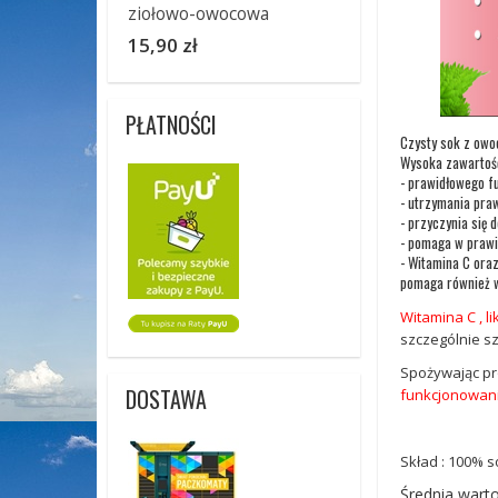
ziołowo-owocowa
15,90 zł
PŁATNOŚCI
Czysty sok z owoc
Wysoka zawartość 
- prawidłowego f
- utrzymania pra
- przyczynia się 
- pomaga w prawi
- Witamina C ora
pomaga również w
Witamina C , l
szczególnie sz
Spożywając pr
DOSTAWA
funkcjonowani
Skład : 100% 
Średnia wart