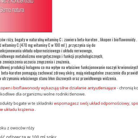
ów róży, bogaty w naturalną witaminę C ; zawiera beta-karoten , likopen i bioflawonoidy .
witaminy C (470 mg witaminy C w 100 ml ) ,przyczynia się do:
unkcjonowania układu odpornościowego i układu nerwowego,
widłowego metabolizmu energetycznego i funkcji psychologicznych,
do zmniejszenia uczucia zmęczenia i znużenia,
dłowej produkcji kolagenu co ma wpływ na właściwe funkcjonowanie naczyń krwionośnych, 
z beta-karoten pomagają zachować zdrową skórę, mają niebagatelne znaczenie dla prawidł
 utrzymaniu właściwego stanu błon śluzowych oraz prawidłowego widzenia.
ikopen i bioflawonoidy wykazują silne działanie antyutleniające
- chronią k
kodliwe dla organizmu wolne rodniki tlenowe.
odukty bogate w te składniki
wspomagasz swój układ odpornościowy, spow
e układu krążenia
.
soku z owoców róży
ość odżywcza w 100 ml soku: