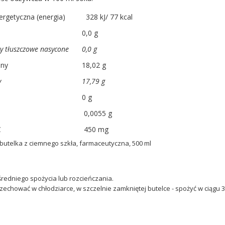
rgetyczna (energia)
328 kJ/ 77 kcal
0,0 g
y tłuszczowe nasycone
0,0 g
ny
18,02 g
y
17,79 g
0 g
0,0055 g
C
450 mg
butelka z ciemnego szkła, farmaceutyczna, 500 ml
redniego spożycia lub rozcieńczania.
zechować w chłodziarce, w szczelnie zamkniętej butelce - spożyć w ciągu 3