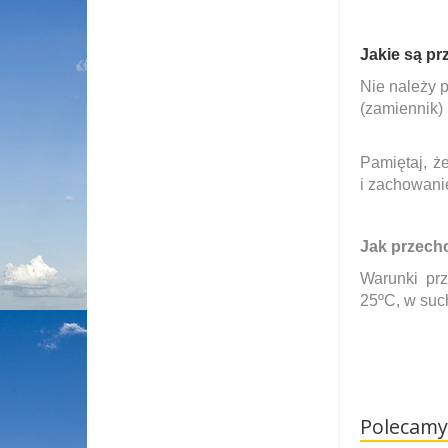
Jakie są p
Nie należy p
(zamiennik) 
Pamiętaj, ż
i zachowanie
Jak przech
Warunki pr
25ºC, w suc
Polecamy