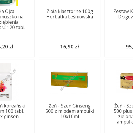
oła Ojca
Zioła klasztorne 100g
Zestaw K
limuszko na
Herbatka Leśniowska
Długow
iębienia,
ść 120 tabl.
,20 zł
16,90 zł
95,
ń koreański
Żeń - Szeń Ginseng
Żeń - Sz
m 100 tabl.
500 z miodem ampułki
500 plus
x ginsen
10x10ml
zielon
ampułk