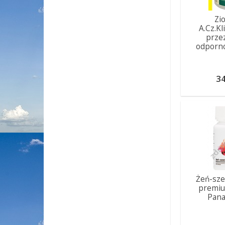
Zi
A.Cz.K
przez
odporno
34
Żeń-sze
premiu
Pana