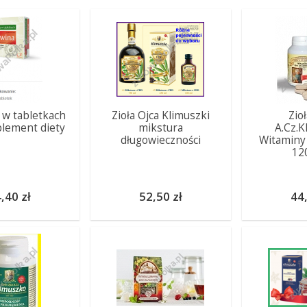
 w tabletkach
Zioła Ojca Klimuszki
Zio
plement diety
mikstura
A.Cz.K
długowieczności
Witaminy 
12
,40 zł
52,50 zł
44,