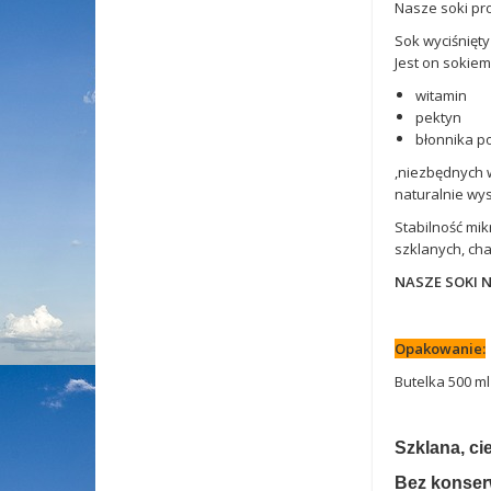
Nasze soki pr
Sok wyciśnięt
Jest on sokiem
witamin
pektyn
błonnika 
,niezbędnych w
naturalnie wys
Stabilność mik
szklanych, ch
NASZE SOKI 
Opakowanie:
Butelka 500 ml
S
zklana, c
Bez konser