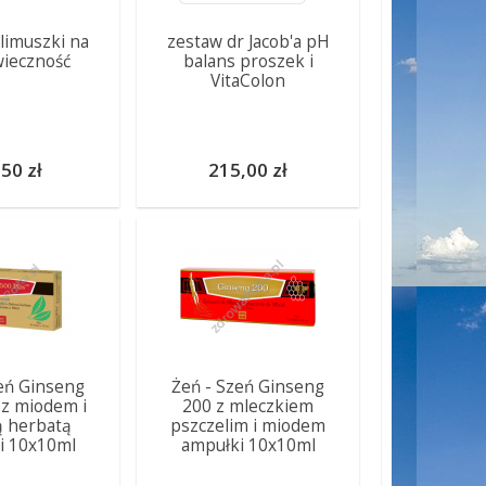
limuszki na
zestaw dr Jacob'a pH
ieczność
balans proszek i
VitaColon
50 zł
215,00 zł
eń Ginseng
Żeń - Szeń Ginseng
 z miodem i
200 z mleczkiem
ą herbatą
pszczelim i miodem
i 10x10ml
ampułki 10x10ml