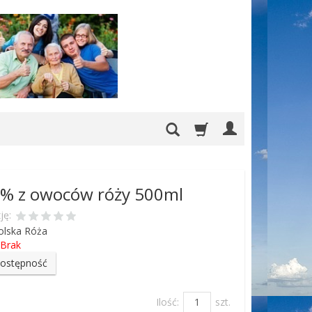
0% z owoców róży 500ml
ję:
olska Róża
Brak
dostępność
Ilość:
szt.