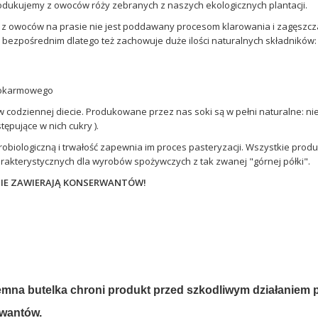
odukujemy z owoców róży zebranych z naszych ekologicznych plantacji.
y z owoców na prasie nie jest poddawany procesom klarowania i zagęszcz
 bezpośrednim dlatego też zachowuje duże ilości naturalnych składników:
pokarmowego
 codziennej diecie. Produkowane przez nas soki są w pełni naturalne: nie
tępujące w nich cukry ).
robiologiczną i trwałość zapewnia im proces pasteryzacji. Wszystkie pr
arakterystycznych dla wyrobów spożywczych z tak zwanej "górnej półki".
NIE ZAWIERAJĄ KONSERWANTÓW!
iemna butelka chroni produkt przed szkodliwym działaniem 
wantów.