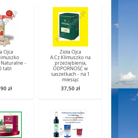
ła Ojca
Zioła Ojca
limuszko
A.Cz.Klimuszko na
Naturalne -
przeziębienia,
0 tabl
ODPORNOŚĆ w
saszetkach - na 1
miesiąc
90 zł
37,50 zł