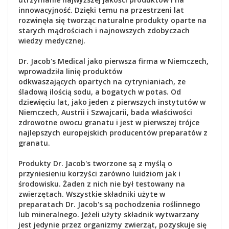
innowacyjność. Dzięki temu na przestrzeni lat
rozwinęła się tworząc naturalne produkty oparte na
starych mądrościach i najnowszych zdobyczach
wiedzy medycznej.
Dr. Jacob's Medical jako pierwsza firma w Niemczech,
wprowadziła
linię produktów
odkwaszających
opartych na
cytrynianiach, ze
śladową ilością sodu, a bogatych w potas
. Od
dziewięciu lat, jako jeden z pierwszych instytutów w
Niemczech, Austrii i Szwajcarii, bada właściwości
zdrowotne owocu granatu i jest
w pierwszej trójce
najlepszych europejskich producentów preparatów z
granatu.
Produkty Dr. Jacob's tworzone są z myślą o
przyniesieniu korzyści zarówno luidziom jak i
środowisku. Żaden z nich nie był testowany na
zwierzętach. Wszystkie składniki użyte w
preparatach Dr. Jacob's są pochodzenia roślinnego
lub mineralnego. Jeżeli użyty składnik wytwarzany
jest jedynie przez organizmy zwierząt, pozyskuje się