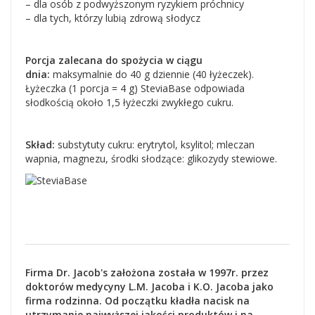
– dla osób z podwyższonym ryzykiem próchnicy
– dla tych, którzy lubią zdrową słodycz
Porcja zalecana do spożycia w ciągu
dnia:
maksymalnie do 40 g dziennie (40 łyżeczek).
Łyżeczka (1 porcja = 4 g) SteviaBase odpowiada
słodkością około 1,5 łyżeczki zwykłego cukru.
Skład:
substytuty cukru: erytrytol, ksylitol; mleczan
wapnia, magnezu, środki słodzące: glikozydy stewiowe.
Firma Dr. Jacob's założona została w 1997r. przez
doktorów medycyny L.M. Jacoba i K.O. Jacoba jako
firma rodzinna. Od początku kładła nacisk na
utrzymanie najwyższej jakości produktów i na