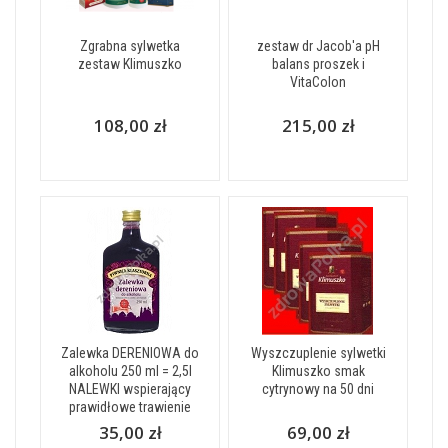
Zgrabna sylwetka
zestaw dr Jacob'a pH
zestaw Klimuszko
balans proszek i
VitaColon
108,00 zł
215,00 zł
Zalewka DERENIOWA do
Wyszczuplenie sylwetki
alkoholu 250 ml = 2,5l
Klimuszko smak
NALEWKI wspierający
cytrynowy na 50 dni
prawidłowe trawienie
35,00 zł
69,00 zł