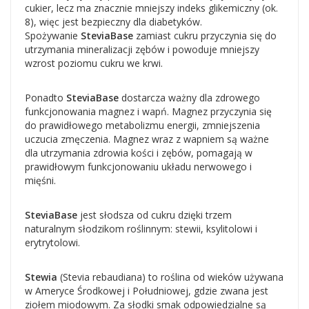
cukier, lecz ma znacznie mniejszy indeks glikemiczny (ok.
8), więc jest bezpieczny dla diabetyków.
Spożywanie
SteviaBase
zamiast cukru przyczynia się do
utrzymania mineralizacji zębów i powoduje mniejszy
wzrost poziomu cukru we krwi.
Ponadto
SteviaBase
dostarcza ważny dla zdrowego
funkcjonowania magnez i wapń. Magnez przyczynia się
do prawidłowego metabolizmu energii, zmniejszenia
uczucia zmęczenia. Magnez wraz z wapniem są ważne
dla utrzymania zdrowia kości i zębów, pomagają w
prawidłowym funkcjonowaniu układu nerwowego i
mięśni.
SteviaBase
jest słodsza od cukru dzięki trzem
naturalnym słodzikom roślinnym: stewii, ksylitolowi i
erytrytolowi.
Stewia
(Stevia rebaudiana) to roślina od wieków używana
w Ameryce Środkowej i Południowej, gdzie zwana jest
ziołem miodowym. Za słodki smak odpowiedzialne są