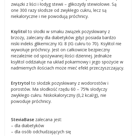
związki z liści i łodyg stewii – glikozydy stewiolowe. Są
one 300 razy słodsze od zwykłego cukru, lecz są
niekaloryczne i nie powodują próchnicy.
Ksylitol
to słodki w smaku związek pozyskiwany z
brzozy, zalecany dla diabetyków gdyż posiada bardzo
niski indeks glikemiczny IG: 8 (IG cukru to 70). Ksylitol nie
wywołuje próchnicy. Jest on całkowicie bezpieczny
niezależnie od spożywanej ilości dziennej. Jednakże
ksylitol oddziałuje na układ pokarmowy i jego spożycie w
nadmiernych ilościach może mieć efekt przeczyszczający.
Erytrytol
to słodzik pozyskiwany z wodorostów i
porostów. Ma słodkość rzędu 60 – 75% słodyczy
zwykłego cukru. Niskokaloryczny (0,2 kcal/g), nie
powoduje próchnicy.
SteviaBase
zalecana jest:
– dla diabetyków
– dla osób odchudzających się