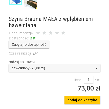
Szyna Brauna MAŁA z wgłębieniem
bawełniana
Dodaj recenzję:
Dostępność:
Jest
Zapytaj o dostępność
Czas realizacji:
24h
rodzaj pokrowca
bawełniany (73,00 zł)
Ilość:
szt.
73,00 zł
dodaj do koszyka