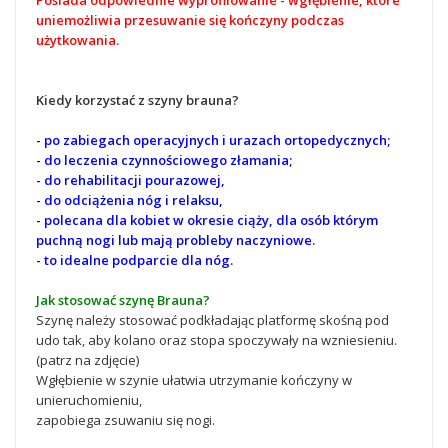
Posiada odpowiednie wyprofilowanie - wgłębienie, które
uniemożliwia przesuwanie się kończyny podczas
użytkowania.
Kiedy korzystać z szyny brauna?
- po zabiegach operacyjnych i urazach ortopedycznych;
- do leczenia czynnościowego złamania;
- do rehabilitacji pourazowej,
- do odciążenia nóg i relaksu,
- polecana dla kobiet w okresie ciąży, dla osób którym
puchną nogi lub mają probleby naczyniowe.
- to idealne podparcie dla nóg.
Jak stosować szynę Brauna?
Szynę należy stosować podkładając platformę skośną pod
udo tak, aby kolano oraz stopa spoczywały na wzniesieniu.
(patrz na zdjęcie)
Wgłębienie w szynie ułatwia utrzymanie kończyny w
unieruchomieniu,
zapobiega zsuwaniu się nogi.