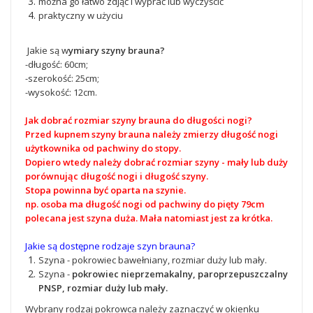
można go łatwo zdjąć i wyprać lub wyczyścić
praktyczny w użyciu
Jakie są w
ymiary szyny brauna?
-długość: 60cm;
-szerokość: 25cm;
-wysokość: 12cm.
Jak dobrać rozmiar szyny brauna do długości nogi?
Przed kupnem szyny brauna należy zmierzy długość nogi
użytkownika od pachwiny do stopy.
Dopiero wtedy należy dobrać rozmiar szyny - mały lub duży
porównując długość nogi i długość szyny.
Stopa powinna być oparta na szynie.
np. osoba ma długość nogi od pachwiny do pięty 79cm
polecana jest szyna duża. Mała natomiast jest za krótka.
Jakie są dostępne rodzaje szyn brauna?
Szyna - pokrowiec bawełniany, rozmiar duży lub mały.
Szyna -
pokrowiec nieprzemakalny,
paroprzepuszczalny
PNSP, rozmiar duży lub mały.
Wybrany rodzaj pokrowca należy zaznaczyć w okienku