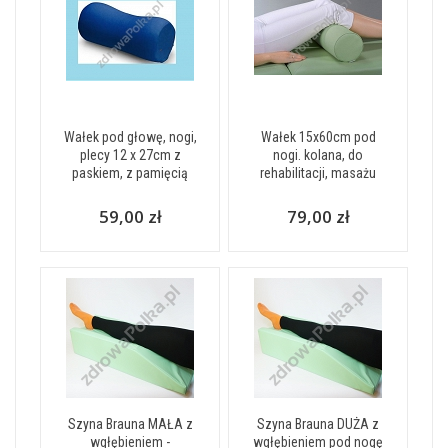
Wałek pod głowę, nogi,
Wałek 15x60cm pod
plecy 12 x 27cm z
nogi. kolana, do
paskiem, z pamięcią
rehabilitacji, masażu
59,00 zł
79,00 zł
Szyna Brauna MAŁA z
Szyna Brauna DUŻA z
wgłębieniem -
wgłębieniem pod nogę