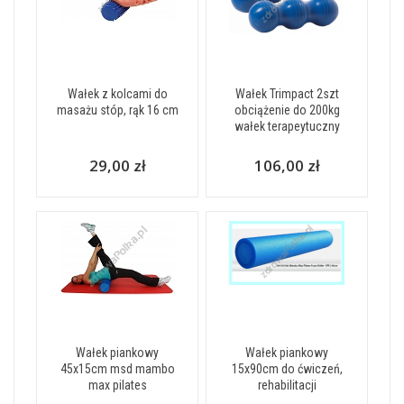
Wałek z kolcami do
Wałek Trimpact 2szt
masażu stóp, rąk 16 cm
obciążenie do 200kg
wałek terapeytuczny
29,00 zł
106,00 zł
Wałek piankowy
Wałek piankowy
45x15cm msd mambo
15x90cm do ćwiczeń,
max pilates
rehabilitacji