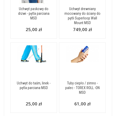
Uchwyt paskowy do
Uchwyt drewniany
drzwi - pętla parciana
mocowany do ściany do
MSD
pętli Superloop Wall
Mount MSD
25,00 zł
749,00 zł
Uchwyt do taśm, linek -
Tuby ciepło / zimno -
pętla parciana MSD
palec - TOREX ROLL -ON
MSD
25,00 zł
61,00 zł