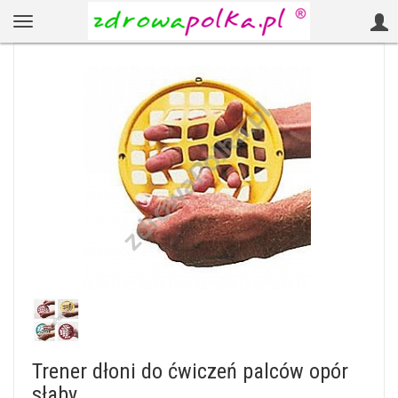
Trener dłoni do ćwiczeń palców opór
słaby