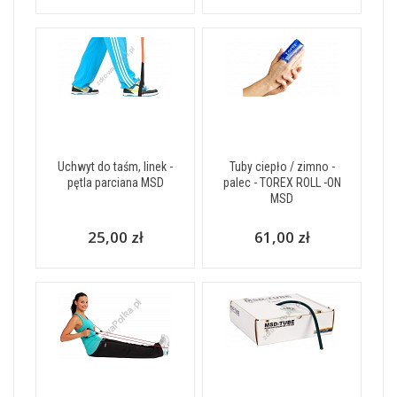
Uchwyt do taśm, linek -
Tuby ciepło / zimno -
pętla parciana MSD
palec - TOREX ROLL -ON
MSD
25,00 zł
61,00 zł