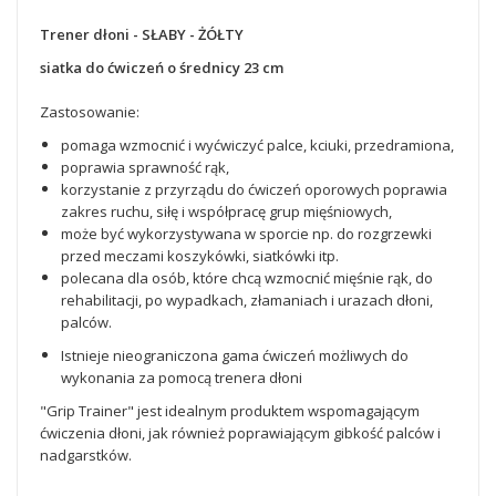
Trener dłoni - SŁABY - ŻÓŁTY
siatka do ćwiczeń o średnicy 23 cm
Zastosowanie:
pomaga wzmocnić i wyćwiczyć palce, kciuki, przedramiona,
poprawia sprawność rąk,
korzystanie z przyrządu do ćwiczeń oporowych poprawia
zakres ruchu, siłę i współpracę grup mięśniowych,
może być wykorzystywana w sporcie np. do rozgrzewki
przed meczami koszykówki, siatkówki itp.
polecana dla osób, które chcą wzmocnić mięśnie rąk, do
rehabilitacji, po wypadkach, złamaniach i urazach dłoni,
palców.
Istnieje nieograniczona gama ćwiczeń możliwych do
wykonania za pomocą trenera dłoni
"Grip Trainer" jest idealnym produktem wspomagającym
ćwiczenia dłoni, jak również poprawiającym gibkość palców i
nadgarstków.