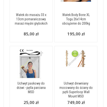
Wałek do masażu 33 x
Wałek Body Bone XL
13cm pomarańczowy
Togu 26x14cm
masaż mięśni głębokich
obciążenie do 200kg
85,00 zł
195,00 zł
Uchwyt paskowy do
Uchwyt drewniany
drzwi - pętla parciana
mocowany do ściany do
MSD
pętli Superloop Wall
Mount MSD
25,00 zł
749,00 zł