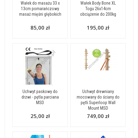
Wałek do masażu 33 x
Wałek Body Bone XL
13cm pomarańczowy
Togu 26x14cm
masaż mięśni głębokich
obciążenie do 200kg
85,00 zł
195,00 zł
Uchwyt paskowy do
Uchwyt drewniany
drzwi - pętla parciana
mocowany do ściany do
MSD
pętli Superloop Wall
Mount MSD
25,00 zł
749,00 zł