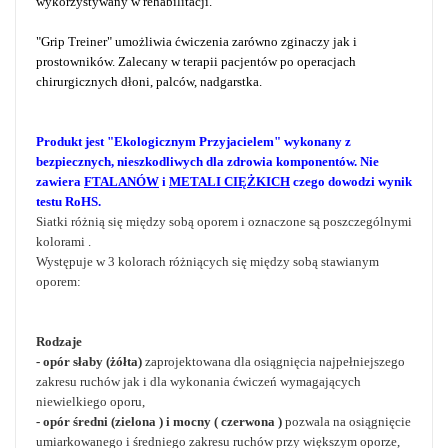
wykorzystywany w rehabilitacji.
"Grip Treiner" umożliwia ćwiczenia zarówno zginaczy jak i
prostowników. Zalecany w terapii pacjentów po operacjach
chirurgicznych dłoni, palców, nadgarstka.
Produkt jest "Ekologicznym Przyjacielem" wykonany z
bezpiecznych, nieszkodliwych dla zdrowia komponentów. Nie
zawiera
FTALANÓW
i
METALI CIĘŻKICH
czego dowodzi wynik
testu RoHS.
Siatki różnią się między sobą oporem i oznaczone są poszczególnymi
kolorami .
Występuje w 3 kolorach różniących się między sobą stawianym
oporem:
Rodzaje
- opór słaby (żółta)
zaprojektowana dla osiągnięcia najpełniejszego
zakresu ruchów jak i dla wykonania ćwiczeń wymagających
niewielkiego oporu,
- opór średni (zielona ) i mocny ( czerwona )
pozwala na osiągnięcie
umiarkowanego i średniego zakresu ruchów przy większym oporze,