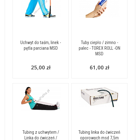
Uchwyt do taśm, linek -
Tuby ciepło / zimno -
pętla parciana MSD
palec - TOREX ROLL -ON
MSD
25,00 zł
61,00 zł
Tubing z uchwytem /
Tubing linka do ćwiczeń
Linka do ćwiczeń /
oporowych msd 7,5m